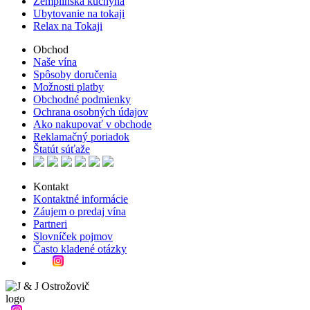
Zemplínska kuchyňa
Ubytovanie na tokaji
Relax na Tokaji
Obchod
Naše vína
Spôsoby doručenia
Možnosti platby
Obchodné podmienky
Ochrana osobných údajov
Ako nakupovať v obchode
Reklamačný poriadok
Štatút súťaže
Kontakt
Kontaktné informácie
Záujem o predaj vína
Partneri
Slovníček pojmov
Často kladené otázky