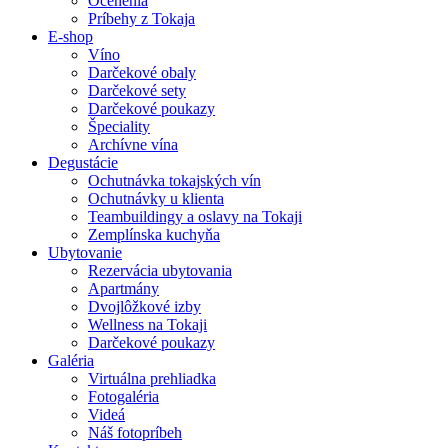
Ocenenia
Príbehy z Tokaja
E-shop
Víno
Darčekové obaly
Darčekové sety
Darčekové poukazy
Špeciality
Archívne vína
Degustácie
Ochutnávka tokajských vín
Ochutnávky u klienta
Teambuildingy a oslavy na Tokaji
Zemplínska kuchyňa
Ubytovanie
Rezervácia ubytovania
Apartmány
Dvojlôžkové izby
Wellness na Tokaji
Darčekové poukazy
Galéria
Virtuálna prehliadka
Fotogaléria
Videá
Náš fotopríbeh