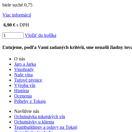
biele suché 0,75
Viac informácií
6,90 €
s DPH
Vložiť do košíka
Ľutujeme, podľa Vami zadaných kritérií, sme nenašli žiadny tova
O nás
Jaro a Jarka
Vinohrady
Naše vína
Tufové pivnice
Výroba vín
História
Ocenenia
Príbehy z Tokaja
Navštívte nás
Ochutnávka tokajských vín
Ochutnávky u klienta
Teambuildingy a oslavy na Tokaji