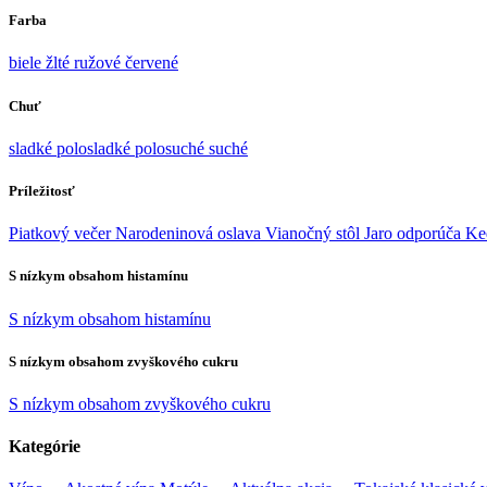
Farba
biele
žlté
ružové
červené
Chuť
sladké
polosladké
polosuché
suché
Príležitosť
Piatkový večer
Narodeninová oslava
Vianočný stôl
Jaro odporúča
Ke
S nízkym obsahom histamínu
S nízkym obsahom histamínu
S nízkym obsahom zvyškového cukru
S nízkym obsahom zvyškového cukru
Kategórie