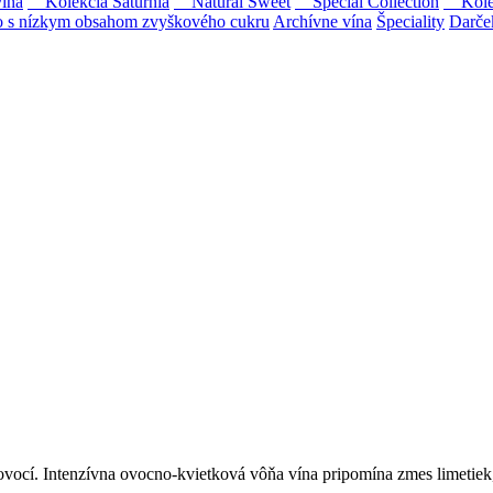
ína
Kolekcia Saturnia
Natural Sweet
Special Collection
Kolekc
s nízkym obsahom zvyškového cukru
Archívne vína
Špeciality
Darče
Tokaji.
 na slovenský trh sólo spracované vína z tokajských odrôd Furmint, L
ovocí. Intenzívna ovocno-kvietková vôňa vína pripomína zmes limetiek, 