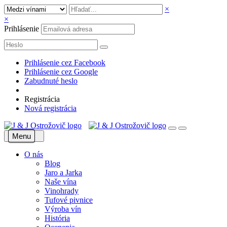
×
×
Prihlásenie
Prihlásenie cez Facebook
Prihlásenie cez Google
Zabudnuté heslo
Registrácia
Nová registrácia
Menu
O nás
Blog
Jaro a Jarka
Naše vína
Vinohrady
Tufové pivnice
Výroba vín
História