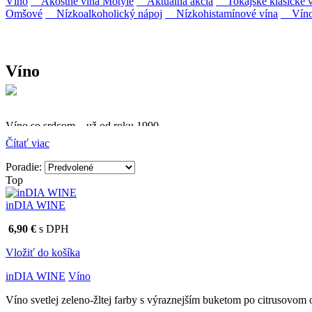
Víno
Akostné vína Motýle
Aktuálna akcia
Tokajské klasické v
Omšové
Nízkoalkoholický nápoj
Nízkohistamínové vína
Víno 
Víno
Víno so srdcom – už od roku 1990
Čítať viac
Firma Ostrožovič je najstaršou privátnou firmou na slovenskom 
Poradie:
Vyrábame kvalitné odrodové a výberové vína. Ako prví sme priniesli
Top
najmodernejšími technológiami, vrátane riadenej fermentácie.
inDIA WINE
6,90 €
s DPH
Vložiť do košíka
inDIA WINE
Víno
Víno svetlej zeleno-žltej farby s výraznejším buketom po citrusovom 