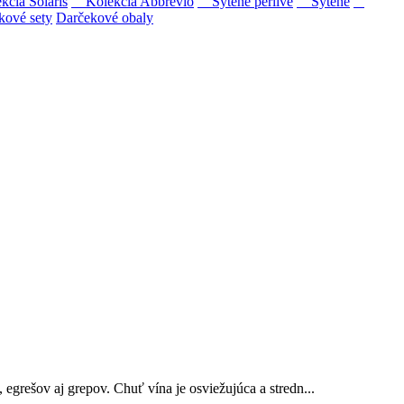
ia Solaris
Kolekcia Abbrevio
Sýtené perlivé
Sýtené
kové sety
Darčekové obaly
ipovina a Muškát žltý reduktívnou technológiou. Hrozno spracúvame
egrešov aj grepov. Chuť vína je osviežujúca a stredn...