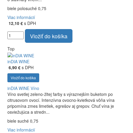
biele polosuché 0,75
Viac informácií
12,10 €
s DPH
Vložiť do košíka
Top
inDIA WINE
6,90 €
s DPH
Vložiť do košíka
inDIA WINE
Víno
Víno svetlej zeleno-žltej farby s výraznejším buketom po
citrusovom ovocí. Intenzívna ovocno-kvietková vôňa vína
pripomína zmes limetiek, egrešov aj grepov. Chuť vína je
osviežujúca a stredn...
biele suché 0,75
Viac informácií