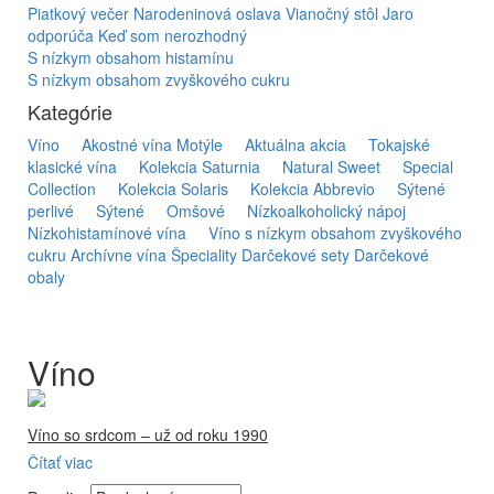
Piatkový večer
Narodeninová oslava
Vianočný stôl
Jaro
odporúča
Keď som nerozhodný
S nízkym obsahom histamínu
S nízkym obsahom zvyškového cukru
Kategórie
Víno
Akostné vína Motýle
Aktuálna akcia
Tokajské
klasické vína
Kolekcia Saturnia
Natural Sweet
Special
Collection
Kolekcia Solaris
Kolekcia Abbrevio
Sýtené
perlivé
Sýtené
Omšové
Nízkoalkoholický nápoj
Nízkohistamínové vína
Víno s nízkym obsahom zvyškového
cukru
Archívne vína
Špeciality
Darčekové sety
Darčekové
obaly
Víno
Víno so srdcom – už od roku 1990
Čítať viac
Firma Ostrožovič je najstaršou privátnou firmou na
slovenskom Tokaji.