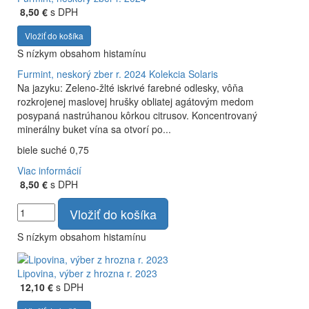
8,50 €
s DPH
Vložiť do košíka
S nízkym obsahom histamínu
Furmint, neskorý zber r. 2024
Kolekcia Solaris
Na jazyku: Zeleno-žlté iskrivé farebné odlesky, vôňa
rozkrojenej maslovej hrušky obliatej agátovým medom
posypaná nastrúhanou kôrkou citrusov. Koncentrovaný
minerálny buket vína sa otvorí po...
biele suché 0,75
Viac informácií
8,50 €
s DPH
Vložiť do košíka
S nízkym obsahom histamínu
Lipovina, výber z hrozna r. 2023
12,10 €
s DPH