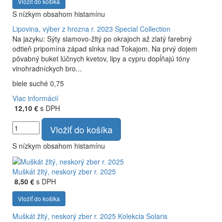
Vložiť do košíka
S nízkym obsahom histamínu
Lipovina, výber z hrozna r. 2023
Special Collection
Na jazyku: Sýty slamovo-žltý po okrajoch až zlatý farebný
odtieň pripomína západ slnka nad Tokajom. Na prvý dojem
pôvabný buket lúčnych kvetov, lipy a cypru dopĺňajú tóny
vinohradníckych bro...
biele suché 0,75
Viac informácií
12,10 €
s DPH
Vložiť do košíka
S nízkym obsahom histamínu
Muškát žltý, neskorý zber r. 2025
8,50 €
s DPH
Vložiť do košíka
Muškát žltý, neskorý zber r. 2025
Kolekcia Solaris