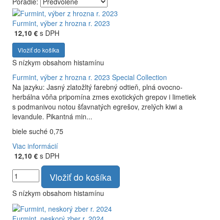
Poradie:
Vyrábame kvalitné odrodové a výberové vína. Ako prví sme
priniesli na slovenský trh sólo spracované vína z tokajských
Furmint, výber z hrozna r. 2023
odrôd Furmint, Lipovina a Muškát žltý reduktívnou
12,10 €
s DPH
technológiou. Hrozno spracúvame najmodernejšími
Vložiť do košíka
technológiami, vrátane riadenej fermentácie.
S nízkym obsahom histamínu
Furmint, výber z hrozna r. 2023
Special Collection
Na jazyku: Jasný zlatožltý farebný odtieň, plná ovocno-
herbálna vôňa pripomína zmes exotických grepov i limetiek
s podmanivou notou šťavnatých egrešov, zrelých kiwi a
levandule. Pikantná min...
biele suché 0,75
Viac informácií
12,10 €
s DPH
Vložiť do košíka
S nízkym obsahom histamínu
Furmint, neskorý zber r. 2024