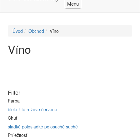
Menu
Úvod
Obchod
Víno
Víno
Filter
Farba
biele
žlté
ružové
červené
Chuť
sladké
polosladké
polosuché
suché
Príležitosť