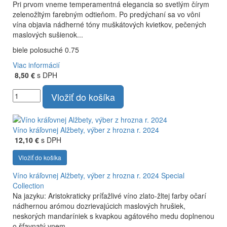
Pri prvom vneme temperamentná elegancia so svetlým čírym
zelenožltým farebným odtieňom. Po predýchaní sa vo vôni
vína objavia nádherné tóny muškátových kvietkov, pečených
maslových sušienok...
biele polosuché 0.75
Viac informácií
8,50 €
s DPH
Vložiť do košíka
Víno kráľovnej Alžbety, výber z hrozna r. 2024
12,10 €
s DPH
Vložiť do košíka
Víno kráľovnej Alžbety, výber z hrozna r. 2024
Special
Collection
Na jazyku: Aristokraticky príťažlivé víno zlato-žltej farby očarí
nádhernou arómou dozrievajúcich maslových hrušiek,
neskorých mandaríniek s kvapkou agátového medu doplnenou
o šťavnatý vnem...