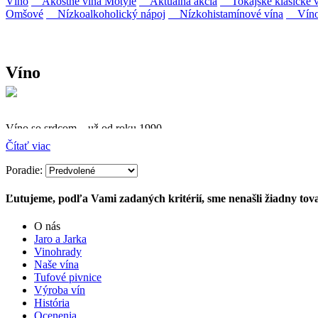
Víno
Akostné vína Motýle
Aktuálna akcia
Tokajské klasické v
Omšové
Nízkoalkoholický nápoj
Nízkohistamínové vína
Víno 
Víno
Víno so srdcom – už od roku 1990
Čítať viac
Firma Ostrožovič je najstaršou privátnou firmou na slovenskom 
Poradie:
Vyrábame kvalitné odrodové a výberové vína. Ako prví sme priniesli
najmodernejšími technológiami, vrátane riadenej fermentácie.
Ľutujeme, podľa Vami zadaných kritérií, sme nenašli žiadny tova
O nás
Jaro a Jarka
Vinohrady
Naše vína
Tufové pivnice
Výroba vín
História
Ocenenia