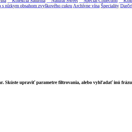
ína
Kolekcia Saturnia
Natural Sweet
Special Collection
Kolekc
s nízkym obsahom zvyškového cukru
Archívne vína
Špeciality
Darče
Tokaji.
 na slovenský trh sólo spracované vína z tokajských odrôd Furmint, L
r. Skúste upraviť parametre filtrovania, alebo vyhľadať inú frázu