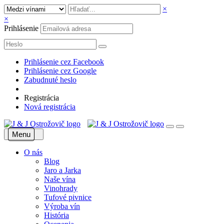
×
×
Prihlásenie
Prihlásenie cez Facebook
Prihlásenie cez Google
Zabudnuté heslo
Registrácia
Nová registrácia
Menu
O nás
Blog
Jaro a Jarka
Naše vína
Vinohrady
Tufové pivnice
Výroba vín
História