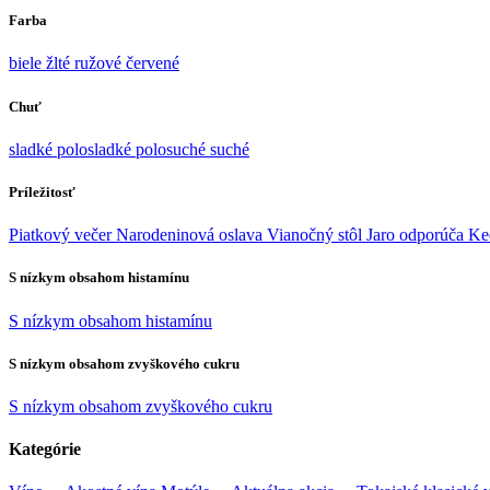
Farba
biele
žlté
ružové
červené
Chuť
sladké
polosladké
polosuché
suché
Príležitosť
Piatkový večer
Narodeninová oslava
Vianočný stôl
Jaro odporúča
Ke
S nízkym obsahom histamínu
S nízkym obsahom histamínu
S nízkym obsahom zvyškového cukru
S nízkym obsahom zvyškového cukru
Kategórie