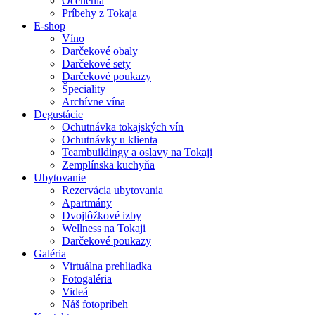
Ocenenia
Príbehy z Tokaja
E-shop
Víno
Darčekové obaly
Darčekové sety
Darčekové poukazy
Špeciality
Archívne vína
Degustácie
Ochutnávka tokajských vín
Ochutnávky u klienta
Teambuildingy a oslavy na Tokaji
Zemplínska kuchyňa
Ubytovanie
Rezervácia ubytovania
Apartmány
Dvojlôžkové izby
Wellness na Tokaji
Darčekové poukazy
Galéria
Virtuálna prehliadka
Fotogaléria
Videá
Náš fotopríbeh