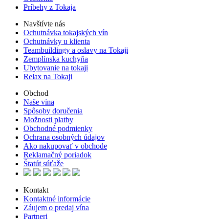
Príbehy z Tokaja
Navštívte nás
Ochutnávka tokajských vín
Ochutnávky u klienta
Teambuildingy a oslavy na Tokaji
Zemplínska kuchyňa
Ubytovanie na tokaji
Relax na Tokaji
Obchod
Naše vína
Spôsoby doručenia
Možnosti platby
Obchodné podmienky
Ochrana osobných údajov
Ako nakupovať v obchode
Reklamačný poriadok
Štatút súťaže
Kontakt
Kontaktné informácie
Záujem o predaj vína
Partneri