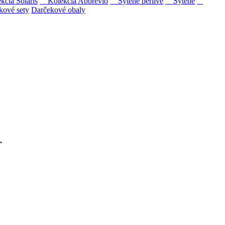
ia Solaris
Kolekcia Abbrevio
Sýtené perlivé
Sýtené
kové sety
Darčekové obaly
ipovina a Muškát žltý reduktívnou technológiou. Hrozno spracúvame
.