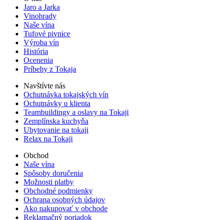
Jaro a Jarka
Vinohrady
Naše vína
Tufové pivnice
Výroba vín
História
Ocenenia
Príbehy z Tokaja
Navštívte nás
Ochutnávka tokajských vín
Ochutnávky u klienta
Teambuildingy a oslavy na Tokaji
Zemplínska kuchyňa
Ubytovanie na tokaji
Relax na Tokaji
Obchod
Naše vína
Spôsoby doručenia
Možnosti platby
Obchodné podmienky
Ochrana osobných údajov
Ako nakupovať v obchode
Reklamačný poriadok