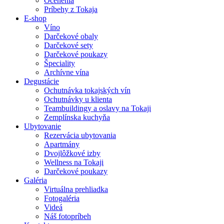
Ocenenia
Príbehy z Tokaja
E-shop
Víno
Darčekové obaly
Darčekové sety
Darčekové poukazy
Špeciality
Archívne vína
Degustácie
Ochutnávka tokajských vín
Ochutnávky u klienta
Teambuildingy a oslavy na Tokaji
Zemplínska kuchyňa
Ubytovanie
Rezervácia ubytovania
Apartmány
Dvojlôžkové izby
Wellness na Tokaji
Darčekové poukazy
Galéria
Virtuálna prehliadka
Fotogaléria
Videá
Náš fotopríbeh