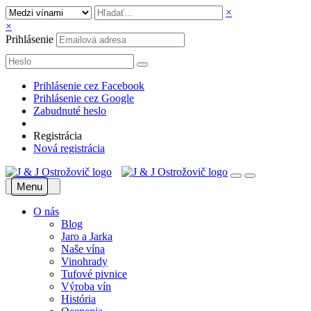
×
×
Prihlásenie
Prihlásenie cez Facebook
Prihlásenie cez Google
Zabudnuté heslo
Registrácia
Nová registrácia
Menu
O nás
Blog
Jaro a Jarka
Naše vína
Vinohrady
Tufové pivnice
Výroba vín
História