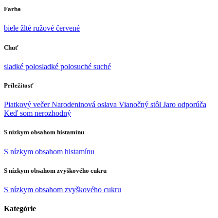
Farba
biele
žlté
ružové
červené
Chuť
sladké
polosladké
polosuché
suché
Príležitosť
Piatkový večer
Narodeninová oslava
Vianočný stôl
Jaro odporúča
Keď som nerozhodný
S nízkym obsahom histamínu
S nízkym obsahom histamínu
S nízkym obsahom zvyškového cukru
S nízkym obsahom zvyškového cukru
Kategórie