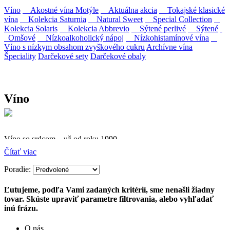
Víno
Akostné vína Motýle
Aktuálna akcia
Tokajské klasické
vína
Kolekcia Saturnia
Natural Sweet
Special Collection
Kolekcia Solaris
Kolekcia Abbrevio
Sýtené perlivé
Sýtené
Omšové
Nízkoalkoholický nápoj
Nízkohistamínové vína
Víno s nízkym obsahom zvyškového cukru
Archívne vína
Špeciality
Darčekové sety
Darčekové obaly
Víno
Víno so srdcom – už od roku 1990
Čítať viac
Firma Ostrožovič je najstaršou privátnou firmou na
slovenskom Tokaji.
Poradie:
Vyrábame kvalitné odrodové a výberové vína. Ako prví sme
Ľutujeme, podľa Vami zadaných kritérií, sme nenašli žiadny
priniesli na slovenský trh sólo spracované vína z tokajských odrôd
tovar. Skúste upraviť parametre filtrovania, alebo vyhľadať
Furmint, Lipovina a Muškát žltý reduktívnou technológiou. Hrozno
inú frázu.
spracúvame najmodernejšími technológiami, vrátane riadenej
fermentácie.
O nás