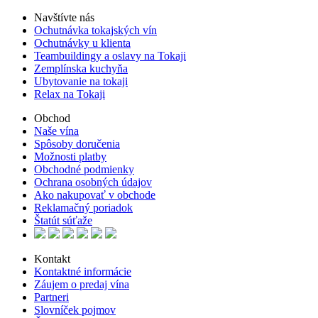
Navštívte nás
Ochutnávka tokajských vín
Ochutnávky u klienta
Teambuildingy a oslavy na Tokaji
Zemplínska kuchyňa
Ubytovanie na tokaji
Relax na Tokaji
Obchod
Naše vína
Spôsoby doručenia
Možnosti platby
Obchodné podmienky
Ochrana osobných údajov
Ako nakupovať v obchode
Reklamačný poriadok
Štatút súťaže
Kontakt
Kontaktné informácie
Záujem o predaj vína
Partneri
Slovníček pojmov