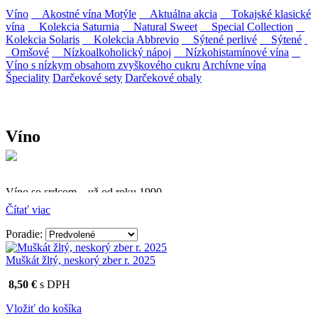
Víno
Akostné vína Motýle
Aktuálna akcia
Tokajské klasické
vína
Kolekcia Saturnia
Natural Sweet
Special Collection
Kolekcia Solaris
Kolekcia Abbrevio
Sýtené perlivé
Sýtené
Omšové
Nízkoalkoholický nápoj
Nízkohistamínové vína
Víno s nízkym obsahom zvyškového cukru
Archívne vína
Špeciality
Darčekové sety
Darčekové obaly
Víno
Víno so srdcom – už od roku 1990
Čítať viac
Firma Ostrožovič je najstaršou privátnou firmou na
slovenskom Tokaji.
Poradie:
Vyrábame kvalitné odrodové a výberové vína. Ako prví sme
Muškát žltý, neskorý zber r. 2025
priniesli na slovenský trh sólo spracované vína z tokajských odrôd
Furmint, Lipovina a Muškát žltý reduktívnou technológiou. Hrozno
8,50 €
s DPH
spracúvame najmodernejšími technológiami, vrátane riadenej
fermentácie.
Vložiť do košíka