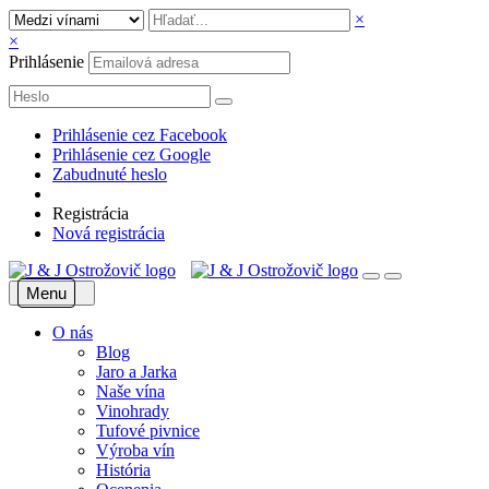
×
×
Prihlásenie
Prihlásenie cez Facebook
Prihlásenie cez Google
Zabudnuté heslo
Registrácia
Nová registrácia
Menu
O nás
Blog
Jaro a Jarka
Naše vína
Vinohrady
Tufové pivnice
Výroba vín
História