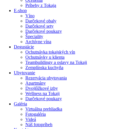
Ocenenia
Príbehy z Tokaja
E-shop
Víno
Darčekové obaly
Darčekové sety
Darčekové poukazy
Špeciality
Archívne vína
Degustácie
Ochutnávka tokajských vín
Ochutnávky u klienta
Teambuildingy a oslavy na Tokaji
Zemplínska kuchyňa
Ubytovanie
Rezervácia ubytovania
Apartmány
Dvojlôžkové izby
Wellness na Tokaji
Darčekové poukazy
Galéria
Virtuálna prehliadka
Fotogaléria
Videá
Náš fotopríbeh