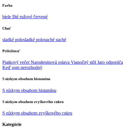
Farba
biele
žlté
ružové
červené
Chuť
sladké
polosladké
polosuché
suché
Príležitosť
Piatkový večer
Narodeninová oslava
Vianočný stôl
Jaro odporúča
Keď som nerozhodný
S nízkym obsahom histamínu
S nízkym obsahom histamínu
S nízkym obsahom zvyškového cukru
S nízkym obsahom zvyškového cukru
Kategórie