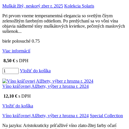
Muškát žltý, neskorý zber r. 2025
Kolekcia Solaris
Pri prvom vneme temperamentná elegancia so svetlým čírym
zelenožltým farebným odtieňom. Po predýchaní sa vo vôni vína
objavia nádherné tóny muškátových kvietkov, pečených maslových
sušienok...
biele polosuché 0.75
Viac informácií
8,50 €
s DPH
Vložiť do košíka
Víno kráľovnej Alžbety, výber z hrozna r. 2024
12,10 €
s DPH
Vložiť do košíka
Víno kráľovnej Alžbety, výber z hrozna r. 2024
Special Collection
Na jazyku: Aristokraticky príťažlivé víno zlato-žltej farby očarí