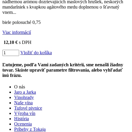
nádhernou arómou dozrievajúcich maslových hrušiek, neskorých
mandaríniek s kvapkou agátového medu doplnenou o šťavnatý
vnem...
biele polosuché 0,75
Viac informácií
12,10 €
s DPH
Vložiť do košíka
Ľutujeme, podľa Vami zadaných kritérií, sme nenašli žiadny
tovar. Skúste upraviť parametre filtrovania, alebo vyhľadať
inú frázu.
O nás
Jaro a Jarka
Vinohrady
Naše vína
Tufové pivnice
Výroba vín
História
Ocenenia
Príbehy z Tokaja