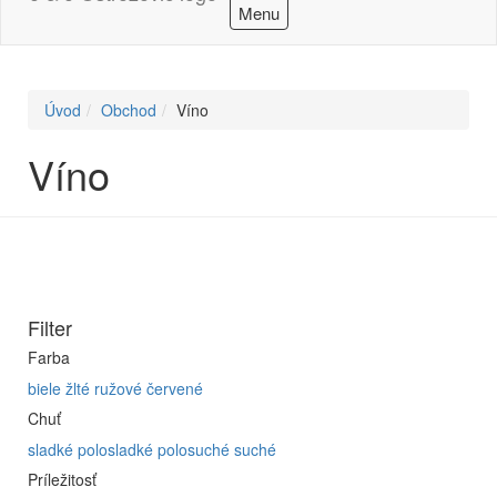
Menu
Úvod
Obchod
Víno
Víno
Filter
Farba
biele
žlté
ružové
červené
Chuť
sladké
polosladké
polosuché
suché
Príležitosť