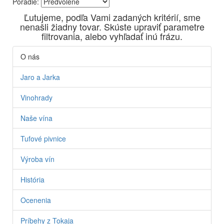
Poradie:
Vyrábame kvalitné odrodové a výberové vína. Ako prví sme
Ľutujeme, podľa Vami zadaných kritérií, sme
priniesli na slovenský trh sólo spracované vína z tokajských
nenašli žiadny tovar. Skúste upraviť parametre
odrôd Furmint, Lipovina a Muškát žltý reduktívnou
filtrovania, alebo vyhľadať inú frázu.
technológiou. Hrozno spracúvame najmodernejšími
technológiami, vrátane riadenej fermentácie.
O nás
Jaro a Jarka
Vinohrady
Naše vína
Tufové pivnice
Výroba vín
História
Ocenenia
Príbehy z Tokaja