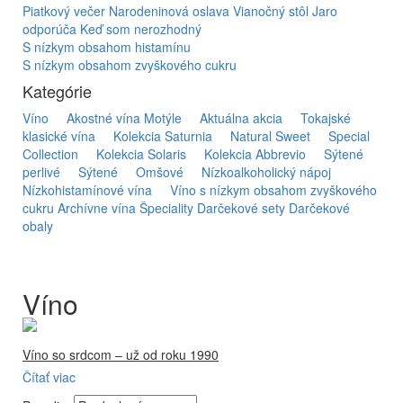
Piatkový večer
Narodeninová oslava
Vianočný stôl
Jaro
odporúča
Keď som nerozhodný
S nízkym obsahom histamínu
S nízkym obsahom zvyškového cukru
Kategórie
Víno
Akostné vína Motýle
Aktuálna akcia
Tokajské
klasické vína
Kolekcia Saturnia
Natural Sweet
Special
Collection
Kolekcia Solaris
Kolekcia Abbrevio
Sýtené
perlivé
Sýtené
Omšové
Nízkoalkoholický nápoj
Nízkohistamínové vína
Víno s nízkym obsahom zvyškového
cukru
Archívne vína
Špeciality
Darčekové sety
Darčekové
obaly
Víno
Víno so srdcom – už od roku 1990
Čítať viac
Firma Ostrožovič je najstaršou privátnou firmou na
slovenskom Tokaji.