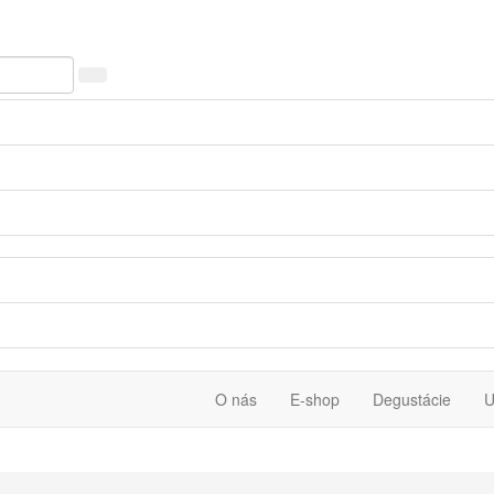
O nás
E-shop
Degustácie
U