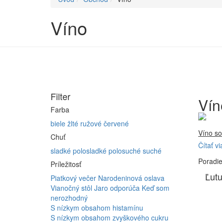
Víno
Filter
Vín
Farba
biele
žlté
ružové
červené
Víno so
Chuť
Čítať vi
Firma 
sladké
polosladké
polosuché
suché
Poradi
Vyrábam
Príležitosť
Furmint
Ľutu
Piatkový večer
Narodeninová oslava
ferment
Vianočný stôl
Jaro odporúča
Keď som
nerozhodný
S nízkym obsahom histamínu
S nízkym obsahom zvyškového cukru