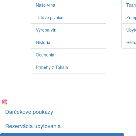
Naše vína
Team
Tufové pivnice
Zemp
Výroba vín
Ubyto
História
Relax
Ocenenia
Príbehy z Tokaja
Darčekové poukazy
Rezervácia ubytovania