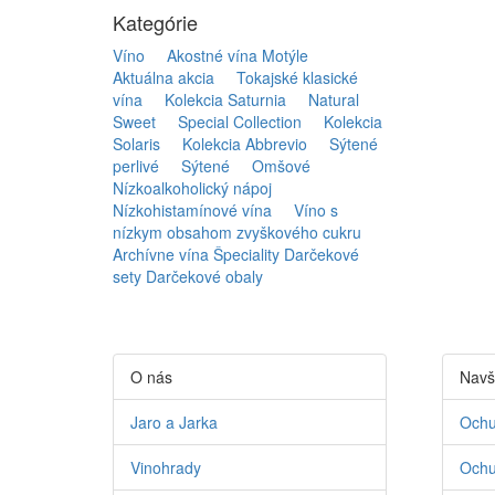
Kategórie
Víno
Akostné vína Motýle
Aktuálna akcia
Tokajské klasické
vína
Kolekcia Saturnia
Natural
Sweet
Special Collection
Kolekcia
Solaris
Kolekcia Abbrevio
Sýtené
perlivé
Sýtené
Omšové
Nízkoalkoholický nápoj
Nízkohistamínové vína
Víno s
nízkym obsahom zvyškového cukru
Archívne vína
Špeciality
Darčekové
sety
Darčekové obaly
O nás
Navš
Jaro a Jarka
Ochu
Vinohrady
Ochu