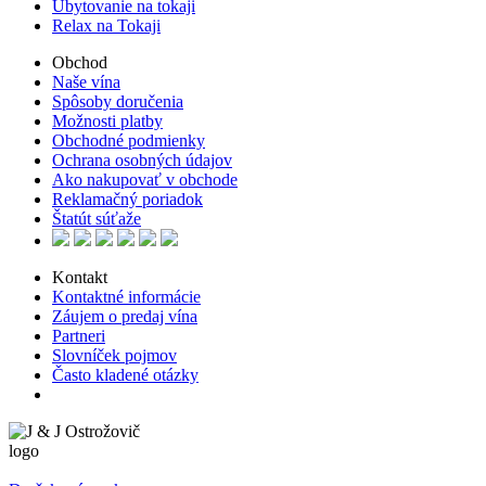
Ubytovanie na tokaji
Relax na Tokaji
Obchod
Naše vína
Spôsoby doručenia
Možnosti platby
Obchodné podmienky
Ochrana osobných údajov
Ako nakupovať v obchode
Reklamačný poriadok
Štatút súťaže
Kontakt
Kontaktné informácie
Záujem o predaj vína
Partneri
Slovníček pojmov
Často kladené otázky