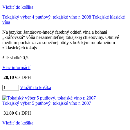
Vložiť do košíka
Tokajský výber 4 putňový, tokajské víno r. 2008
Tokajské klasické
vína
Na jazyku: Jantárovo-hnedý farebný odtieň vína a bohatá
„kráľovská“ vôňa nezameniteľnej tokajskej chleboviny. Ohnivé
médium pochádza zo sopečnej pôdy s božským rodokmeňom
z klasických tokajs...
žlté sladké 0,5
Viac informácií
28,10 €
s DPH
Vložiť do košíka
Tokajský výber 5 putňový, tokajské víno r. 2007
31,80 €
s DPH
Vložiť do košíka