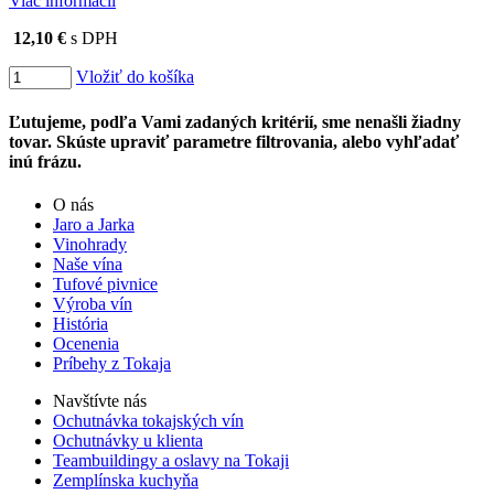
Viac informácií
12,10 €
s DPH
Vložiť do košíka
Ľutujeme, podľa Vami zadaných kritérií, sme nenašli žiadny
tovar. Skúste upraviť parametre filtrovania, alebo vyhľadať
inú frázu.
O nás
Jaro a Jarka
Vinohrady
Naše vína
Tufové pivnice
Výroba vín
História
Ocenenia
Príbehy z Tokaja
Navštívte nás
Ochutnávka tokajských vín
Ochutnávky u klienta
Teambuildingy a oslavy na Tokaji
Zemplínska kuchyňa