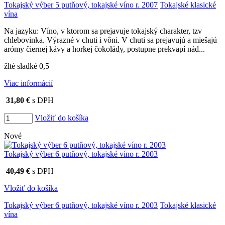
Tokajský výber 5 putňový, tokajské víno r. 2007
Tokajské klasické
vína
Na jazyku: Víno, v ktorom sa prejavuje tokajský charakter, tzv
chlebovinka. Výrazné v chuti i vôni. V chuti sa prejavujú a miešajú
arómy čiernej kávy a horkej čokolády, postupne prekvapí nád...
žlté sladké 0,5
Viac informácií
31,80 €
s DPH
Vložiť do košíka
Nové
Tokajský výber 6 putňový, tokajské víno r. 2003
40,49 €
s DPH
Vložiť do košíka
Tokajský výber 6 putňový, tokajské víno r. 2003
Tokajské klasické
vína