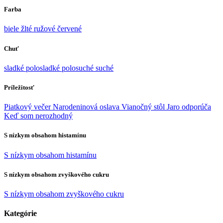
Farba
biele
žlté
ružové
červené
Chuť
sladké
polosladké
polosuché
suché
Príležitosť
Piatkový večer
Narodeninová oslava
Vianočný stôl
Jaro odporúča
Keď som nerozhodný
S nízkym obsahom histamínu
S nízkym obsahom histamínu
S nízkym obsahom zvyškového cukru
S nízkym obsahom zvyškového cukru
Kategórie