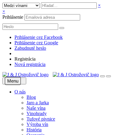
×
×
Prihlásenie
Prihlásenie cez Facebook
Prihlásenie cez Google
Zabudnuté heslo
Registrácia
Nová registrácia
Menu
O nás
Blog
Jaro a Jarka
Naše vína
Vinohrady
Tufové pivnice
Výroba vín
História