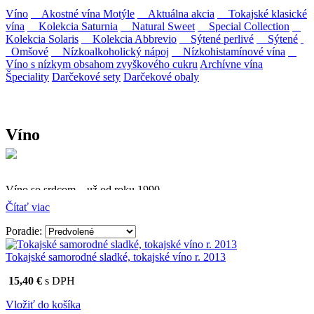
Víno
Akostné vína Motýle
Aktuálna akcia
Tokajské klasické
vína
Kolekcia Saturnia
Natural Sweet
Special Collection
Kolekcia Solaris
Kolekcia Abbrevio
Sýtené perlivé
Sýtené
Omšové
Nízkoalkoholický nápoj
Nízkohistamínové vína
Víno s nízkym obsahom zvyškového cukru
Archívne vína
Špeciality
Darčekové sety
Darčekové obaly
Víno
Víno so srdcom – už od roku 1990
Čítať viac
Firma Ostrožovič je najstaršou privátnou firmou na
slovenskom Tokaji.
Poradie:
Vyrábame kvalitné odrodové a výberové vína. Ako prví sme
Tokajské samorodné sladké, tokajské víno r. 2013
priniesli na slovenský trh sólo spracované vína z tokajských odrôd
Furmint, Lipovina a Muškát žltý reduktívnou technológiou. Hrozno
15,40 €
s DPH
spracúvame najmodernejšími technológiami, vrátane riadenej
fermentácie.
Vložiť do košíka