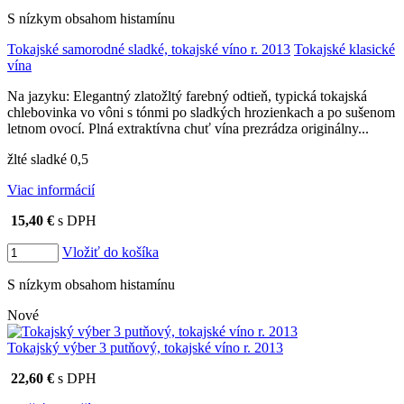
S nízkym obsahom histamínu
Tokajské samorodné sladké, tokajské víno r. 2013
Tokajské klasické
vína
Na jazyku: Elegantný zlatožltý farebný odtieň, typická tokajská
chlebovinka vo vôni s tónmi po sladkých hrozienkach a po sušenom
letnom ovocí. Plná extraktívna chuť vína prezrádza originálny...
žlté sladké 0,5
Viac informácií
15,40 €
s DPH
Vložiť do košíka
S nízkym obsahom histamínu
Nové
Tokajský výber 3 putňový, tokajské víno r. 2013
22,60 €
s DPH