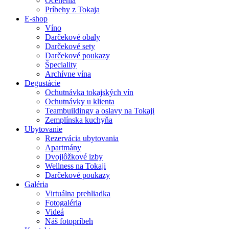
Ocenenia
Príbehy z Tokaja
E-shop
Víno
Darčekové obaly
Darčekové sety
Darčekové poukazy
Špeciality
Archívne vína
Degustácie
Ochutnávka tokajských vín
Ochutnávky u klienta
Teambuildingy a oslavy na Tokaji
Zemplínska kuchyňa
Ubytovanie
Rezervácia ubytovania
Apartmány
Dvojlôžkové izby
Wellness na Tokaji
Darčekové poukazy
Galéria
Virtuálna prehliadka
Fotogaléria
Videá
Náš fotopríbeh