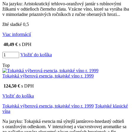
Na jazyku: Aristokratický tehlovo-oranžový jantár s rubínovými
žilkami v odtieňoch čierneho zlata. Vzácne víno, ktoré sa vyrába iba
v mimoriadne priaznivých ročníkoch z ručne oberaných hrozi...
žlté sladké 0,5
Viac informácií
40,49 €
s DPH
Vložiť do košíka
Top
Tokajská výberová esencia, tokajské víno r. 1999
124,50 €
s DPH
Vložiť do košíka
Tokajská výberová esencia, tokajské víno r. 1999
Tokajské klasické
vína
Na jazyku: Tokajská esencia má sýtejší jantárovo-hnedastý odtieň
s oranžovým odleskom. V intenzívnej a viacvrstvovej aromatike sa
zo začiatku vynára elegantný závan sušených hrozienok a fíg,...