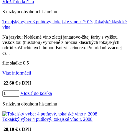
Vložiť do košíka
S nízkym obsahom histamínu
Tokajský výber 3 putňový, tokajské víno r. 2013
Tokajské klasické
vína
Na jazyku: Noblesné víno zlatej jantárovo-žltej farby s vyššou
viskozitou (hustotou) vyrobené z hrozna klasických tokajských
odrôd zušľachtených hubou Botrytis cinerea. Po pridaní vzácnej
es...
žlté sladké 0,5
Viac informácií
22,60 €
s DPH
Vložiť do košíka
S nízkym obsahom histamínu
Tokajský výber 4 putňový, tokajské víno r. 2008
28,10 €
s DPH