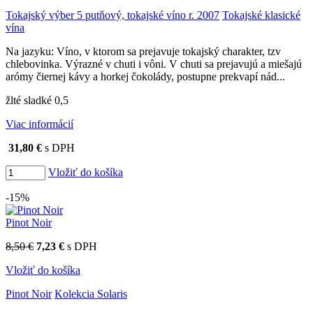
Tokajský výber 5 putňový, tokajské víno r. 2007
Tokajské klasické
vína
Na jazyku: Víno, v ktorom sa prejavuje tokajský charakter, tzv
chlebovinka. Výrazné v chuti i vôni. V chuti sa prejavujú a miešajú
arómy čiernej kávy a horkej čokolády, postupne prekvapí nád...
žlté sladké 0,5
Viac informácií
31,80 €
s DPH
Vložiť do košíka
-15%
Pinot Noir
8,50 €
7,23 €
s DPH
Vložiť do košíka
Pinot Noir
Kolekcia Solaris