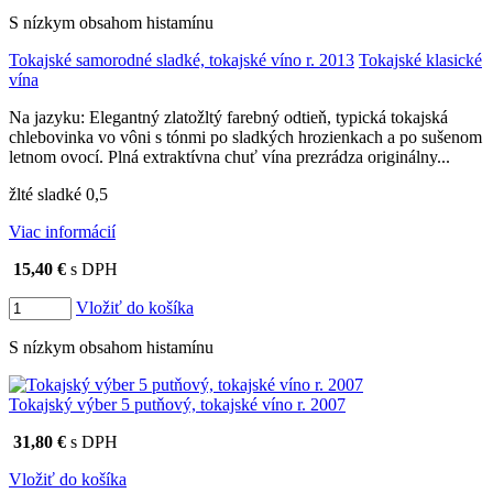
S nízkym obsahom histamínu
Tokajské samorodné sladké, tokajské víno r. 2013
Tokajské klasické
vína
Na jazyku: Elegantný zlatožltý farebný odtieň, typická tokajská
chlebovinka vo vôni s tónmi po sladkých hrozienkach a po sušenom
letnom ovocí. Plná extraktívna chuť vína prezrádza originálny...
žlté sladké 0,5
Viac informácií
15,40 €
s DPH
Vložiť do košíka
S nízkym obsahom histamínu
Tokajský výber 5 putňový, tokajské víno r. 2007
31,80 €
s DPH
Vložiť do košíka