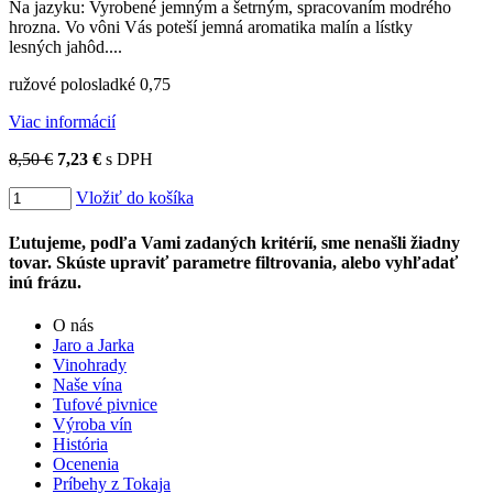
Na jazyku: Vyrobené jemným a šetrným, spracovaním modrého
hrozna. Vo vôni Vás poteší jemná aromatika malín a lístky
lesných jahôd....
ružové polosladké 0,75
Viac informácií
8,50 €
7,23 €
s DPH
Vložiť do košíka
Ľutujeme, podľa Vami zadaných kritérií, sme nenašli žiadny
tovar. Skúste upraviť parametre filtrovania, alebo vyhľadať
inú frázu.
O nás
Jaro a Jarka
Vinohrady
Naše vína
Tufové pivnice
Výroba vín
História
Ocenenia
Príbehy z Tokaja