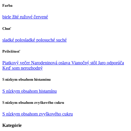
Farba
biele
žlté
ružové
červené
Chuť
sladké
polosladké
polosuché
suché
Príležitosť
Piatkový večer
Narodeninová oslava
Vianočný stôl
Jaro odporúča
Keď som nerozhodný
S nízkym obsahom histamínu
S nízkym obsahom histamínu
S nízkym obsahom zvyškového cukru
S nízkym obsahom zvyškového cukru
Kategórie