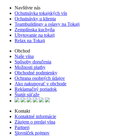
Navštívte nás
Ochutnávka tokajských vín
Ochutnávky u klienta
Teambuildingy a oslavy na Tokaji
Zemplínska kuchyňa
Ubytovanie na tokaji
Relax na Tokaji
Obchod
Naše vína
Spôsoby doručenia
Možnosti platby
Obchodné podmienky
Ochrana osobných údajov
Ako nakupovať v obchode
Reklamačný poriadok
Štatút súťaže
Kontakt
Kontaktné informácie
Záujem o predaj vína
Partneri
Slovníček pojmov