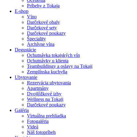
Ocenenia
Príbehy z Tokaja
E-shop
Víno
Darčekové obaly
Darčekové sety
Darčekové poukazy
Špeciality
Archívne vína
Degustácie
Ochutnávka tokajských vín
Ochutnávky u klienta
Teambuildingy a oslavy na Tokaji
Zemplínska kuchyňa
Ubytovanie
Rezervácia ubytovania
Apartmány
Dvojlôžkové izby
Wellness na Tokaji
Darčekové poukazy
Galéria
Virtuálna prehliadka
Fotogaléria
Videá
Náš fotopríbeh