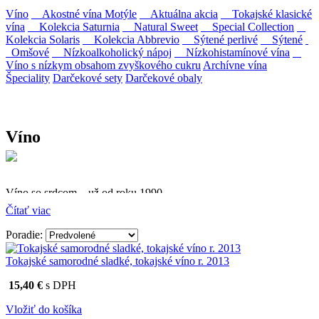
Víno
Akostné vína Motýle
Aktuálna akcia
Tokajské klasické
vína
Kolekcia Saturnia
Natural Sweet
Special Collection
Kolekcia Solaris
Kolekcia Abbrevio
Sýtené perlivé
Sýtené
Omšové
Nízkoalkoholický nápoj
Nízkohistamínové vína
Víno s nízkym obsahom zvyškového cukru
Archívne vína
Špeciality
Darčekové sety
Darčekové obaly
Víno
Víno so srdcom – už od roku 1990
Čítať viac
Firma Ostrožovič je najstaršou privátnou firmou na
slovenskom Tokaji.
Poradie:
Vyrábame kvalitné odrodové a výberové vína. Ako prví sme
Tokajské samorodné sladké, tokajské víno r. 2013
priniesli na slovenský trh sólo spracované vína z tokajských odrôd
Furmint, Lipovina a Muškát žltý reduktívnou technológiou. Hrozno
15,40 €
s DPH
spracúvame najmodernejšími technológiami, vrátane riadenej
fermentácie.
Vložiť do košíka