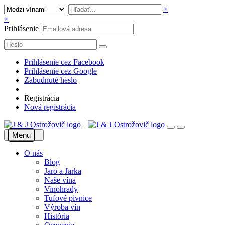
×
×
Prihlásenie
Prihlásenie cez Facebook
Prihlásenie cez Google
Zabudnuté heslo
Registrácia
Nová registrácia
Menu
O nás
Blog
Jaro a Jarka
Naše vína
Vinohrady
Tufové pivnice
Výroba vín
História