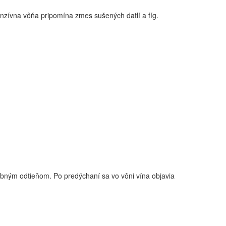
tenzívna vôňa pripomína zmes sušených datlí a fíg.
bným odtieňom. Po predýchaní sa vo vôni vína objavia