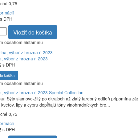
uché 0,75
formácií
s DPH
Vložiť do košíka
ym obsahom histamínu
a, výber z hrozna r. 2023
€
s DPH
do košíka
ym obsahom histamínu
a, výber z hrozna r. 2023
Special Collection
ku: Sýty slamovo-žltý po okrajoch až zlatý farebný odtieň pripomína 
 kvetov, lipy a cypru dopĺňajú tóny vinohradníckych bro...
uché 0,75
formácií
€
s DPH