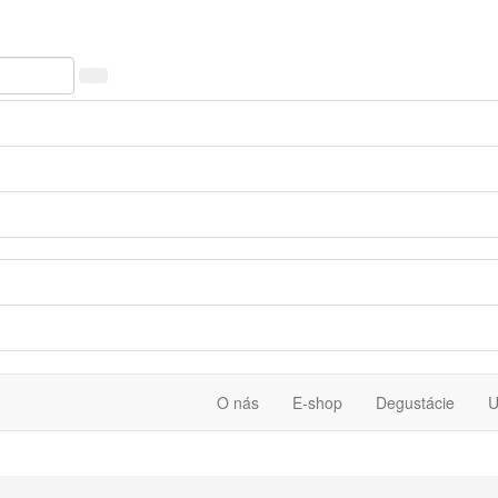
O nás
E-shop
Degustácie
U