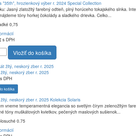
a *35th*, hrozienkový výber r. 2024
Special Collection
ku: Jasný zlatožltý farebný odtieň, plný horúceho tokajského slnka. In
 nájdeme tóny horkej čokolády a sladkého drievka. Celko...
ladké 0,75
formácií
€
s DPH
Vložiť do košíka
žltý, neskorý zber r. 2025
s DPH
do košíka
žltý, neskorý zber r. 2025
Kolekcia Solaris
om vneme temperamentná elegancia so svetlým čírym zelenožltým fare
é tóny muškátových kvietkov, pečených maslových sušienok...
olosuché 0.75
formácií