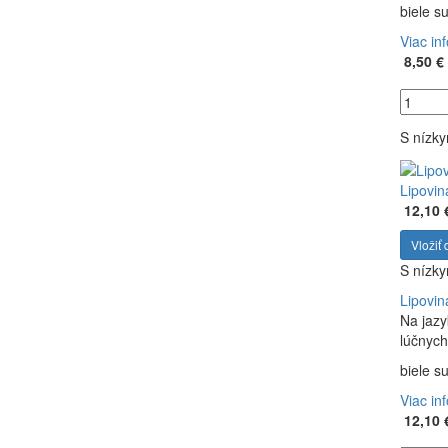
biele s
Viac in
8,50 €
S nízk
Lipovin
12,10 
Vložiť 
S nízk
Lipovin
Na jazy
lúčnych
biele s
Viac in
12,10 