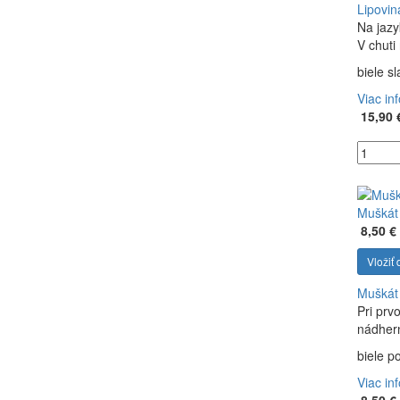
Lipovin
Na jazy
V chuti
biele s
Viac in
15,90 
Muškát 
8,50 €
Vložiť 
Muškát 
Pri prv
nádhern
biele p
Viac in