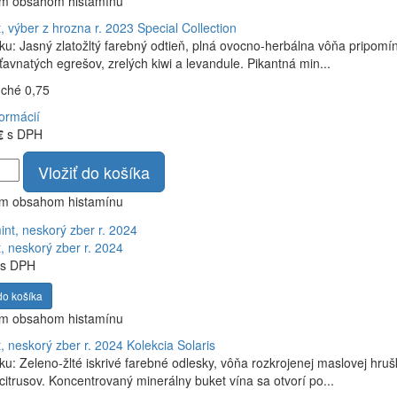
ym obsahom histamínu
, výber z hrozna r. 2023
Special Collection
ku: Jasný zlatožltý farebný odtieň, plná ovocno-herbálna vôňa pripomí
ťavnatých egrešov, zrelých kiwi a levandule. Pikantná min...
uché 0,75
formácií
€
s DPH
Vložiť do košíka
ym obsahom histamínu
, neskorý zber r. 2024
s DPH
do košíka
ym obsahom histamínu
, neskorý zber r. 2024
Kolekcia Solaris
ku: Zeleno-žlté iskrivé farebné odlesky, vôňa rozkrojenej maslovej h
citrusov. Koncentrovaný minerálny buket vína sa otvorí po...