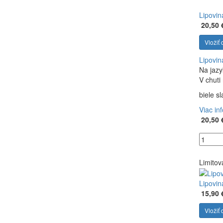
Lipovin
20,50 
Vložiť 
Lipovin
Na jazy
V chuti
biele s
Viac in
20,50 
Limitov
Lipovin
15,90 
Vložiť 