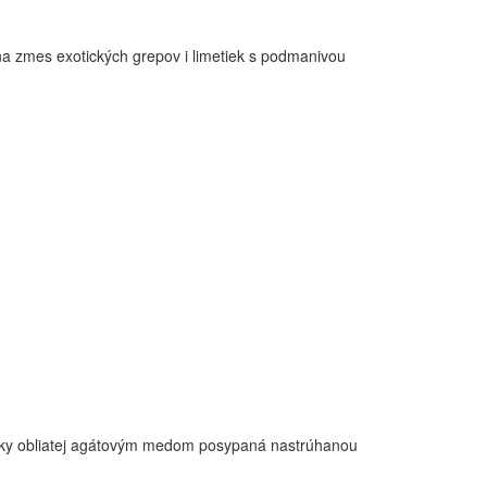
na zmes exotických grepov i limetiek s podmanivou
rušky obliatej agátovým medom posypaná nastrúhanou