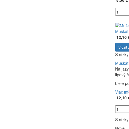
8,50 €
Muškát 
12,10 
Vložiť 
S nízk
Muškát 
Na jazy
lipový 
biele p
Viac in
12,10 
S nízk
Nové