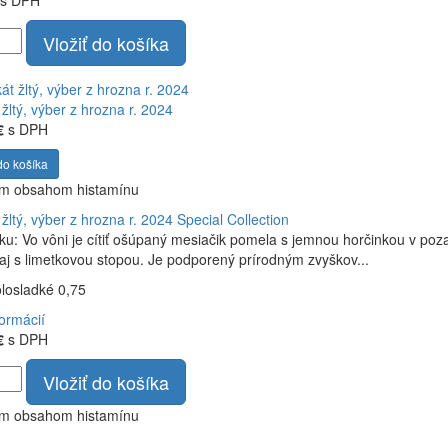
s DPH
Vložiť do košíka
žltý, výber z hrozna r. 2024
€
s DPH
do košíka
ym obsahom histamínu
žltý, výber z hrozna r. 2024
Special Collection
ku: Vo vôni je cítiť ošúpaný mesiačik pomela s jemnou horčinkou v poza
čaj s limetkovou stopou. Je podporený prírodným zvyškov...
olosladké 0,75
formácií
€
s DPH
Vložiť do košíka
ym obsahom histamínu