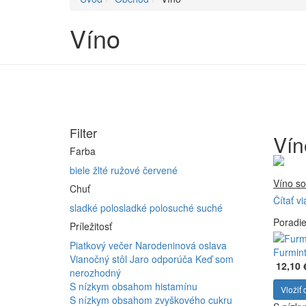
Víno
Filter
Vín
Farba
biele
žlté
ružové
červené
Víno so
Chuť
Čítať vi
Firma 
sladké
polosladké
polosuché
suché
Poradi
Vyrábam
Príležitosť
Furmint
Piatkový večer
Narodeninová oslava
ferment
Furmint
Vianočný stôl
Jaro odporúča
Keď som
12,10 
nerozhodný
S nízkym obsahom histamínu
Vložiť 
S nízkym obsahom zvyškového cukru