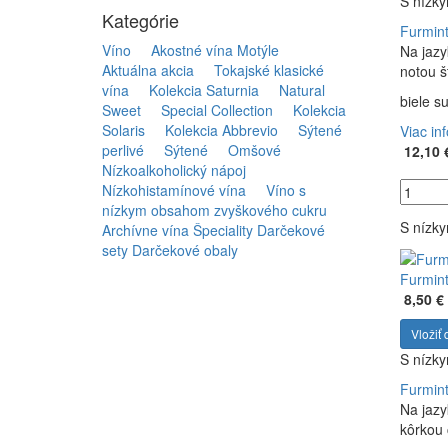
S nízk
Kategórie
Furmint
Víno
Akostné vína Motýle
Na jazy
Aktuálna akcia
Tokajské klasické
notou š
vína
Kolekcia Saturnia
Natural
biele s
Sweet
Special Collection
Kolekcia
Solaris
Kolekcia Abbrevio
Sýtené
Viac in
perlivé
Sýtené
Omšové
12,10 
Nízkoalkoholický nápoj
Nízkohistamínové vína
Víno s
nízkym obsahom zvyškového cukru
S nízk
Archívne vína
Špeciality
Darčekové
sety
Darčekové obaly
Furmint
8,50 €
Vložiť 
S nízk
Furmint
Na jazy
kôrkou 