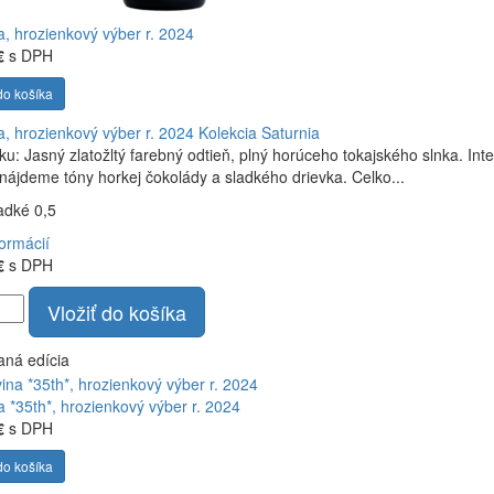
a, hrozienkový výber r. 2024
€
s DPH
do košíka
a, hrozienkový výber r. 2024
Kolekcia Saturnia
ku: Jasný zlatožltý farebný odtieň, plný horúceho tokajského slnka. In
 nájdeme tóny horkej čokolády a sladkého drievka. Celko...
ladké 0,5
formácií
€
s DPH
Vložiť do košíka
aná edícia
a *35th*, hrozienkový výber r. 2024
€
s DPH
do košíka