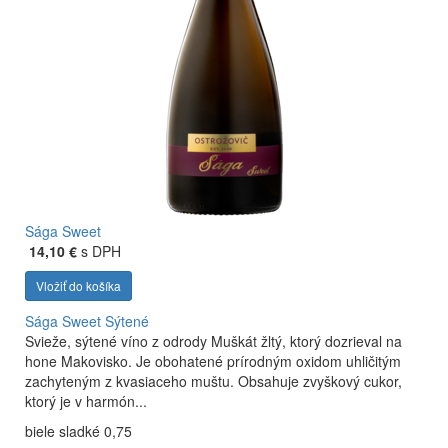
Sága Sweet
14,10 €
s DPH
Vložiť do košíka
Sága Sweet
Sýtené
Svieže, sýtené víno z odrody Muškát žltý, ktorý dozrieval na
hone Makovisko. Je obohatené prírodným oxidom uhličitým
zachyteným z kvasiaceho muštu. Obsahuje zvyškový cukor,
ktorý je v harmón...
biele sladké 0,75