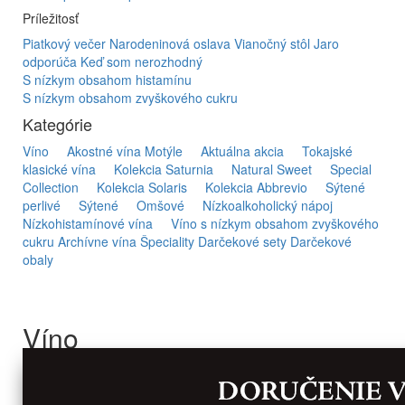
Príležitosť
Piatkový večer
Narodeninová oslava
Vianočný stôl
Jaro
odporúča
Keď som nerozhodný
S nízkym obsahom histamínu
S nízkym obsahom zvyškového cukru
Kategórie
Víno
Akostné vína Motýle
Aktuálna akcia
Tokajské
klasické vína
Kolekcia Saturnia
Natural Sweet
Special
Collection
Kolekcia Solaris
Kolekcia Abbrevio
Sýtené
perlivé
Sýtené
Omšové
Nízkoalkoholický nápoj
Nízkohistamínové vína
Víno s nízkym obsahom zvyškového
cukru
Archívne vína
Špeciality
Darčekové sety
Darčekové
obaly
Víno