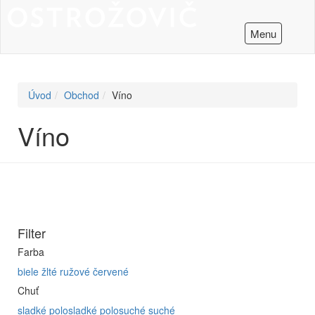
Menu
Úvod
Obchod
Víno
Víno
Filter
Farba
biele
žlté
ružové
červené
Chuť
sladké
polosladké
polosuché
suché