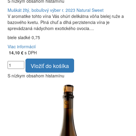
S nízkym obsahom histamínu
Muškát žltý, bobuľový výber r. 2023
Natural Sweet
V aromatike tohto vína Vás ohúri delikátna vôňa bielej ruže a
bazového kvetu. Plná chuť a dlhá perzistencia vína je
sprevádzaná nádychom exotického ovocia....
biele sladké 0,75
Viac informácií
14,10 €
s DPH
Vložiť do košíka
S nízkym obsahom histamínu