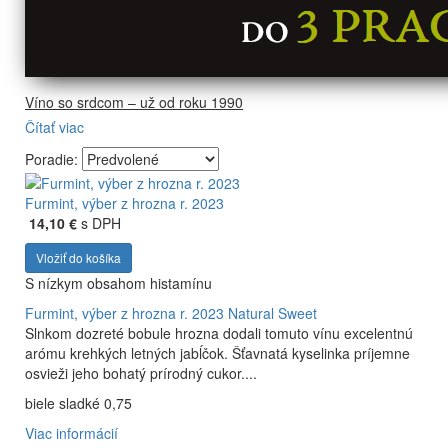
Víno so srdcom – už od roku 1990
Čítať viac
Firma Ostrožovič je najstaršou privátnou firmou na
slovenskom Tokaji.
Poradie:
Vyrábame kvalitné odrodové a výberové vína. Ako prví sme
priniesli na slovenský trh sólo spracované vína z tokajských
Furmint, výber z hrozna r. 2023
odrôd Furmint, Lipovina a Muškát žltý reduktívnou
14,10 €
s DPH
technológiou. Hrozno spracúvame najmodernejšími
Vložiť do košíka
technológiami, vrátane riadenej fermentácie.
S nízkym obsahom histamínu
Furmint, výber z hrozna r. 2023
Natural Sweet
Slnkom dozreté bobule hrozna dodali tomuto vínu excelentnú
arómu krehkých letných jabĺčok. Šťavnatá kyselinka príjemne
osvieži jeho bohatý prírodný cukor....
biele sladké 0,75
Viac informácií