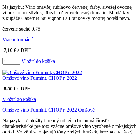
Na jazyku: Víno tmavšej rubínovo-červenej farby, sivežej ovocnej
vône s tónmi sliviek, ríbezlí a čiernych lesných malín. Mladá krv
z kupáže Cabernet Sauvignonu a Frankovky modrej poteší pevn...
červené suché 0.75
Viac informácií
7,10 €
s DPH
Vložiť do košíka
Omšové víno Furmint, CHOP r. 2022
8,50 €
s DPH
Vložiť do košíka
Omšové víno Furmint, CHOP r. 2022
Omšové
Na jazyku: Zlatožltý farebný odtieň a brilantná čírosť sú
charakteristické pre toto vzácne omšové víno vyrobené z tokajských
odrôd. Vo vôni sa objavujú tóny zrelých hrušiek, hrozna a vlašský...