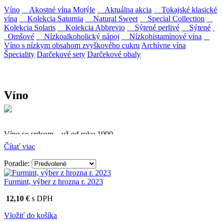
Víno
Akostné vína Motýle
Aktuálna akcia
Tokajské klasické
vína
Kolekcia Saturnia
Natural Sweet
Special Collection
Kolekcia Solaris
Kolekcia Abbrevio
Sýtené perlivé
Sýtené
Omšové
Nízkoalkoholický nápoj
Nízkohistamínové vína
Víno s nízkym obsahom zvyškového cukru
Archívne vína
Špeciality
Darčekové sety
Darčekové obaly
Víno
Víno so srdcom – už od roku 1990
Čítať viac
Firma Ostrožovič je najstaršou privátnou firmou na
slovenskom Tokaji.
Poradie:
Vyrábame kvalitné odrodové a výberové vína. Ako prví sme
Furmint, výber z hrozna r. 2023
priniesli na slovenský trh sólo spracované vína z tokajských odrôd
Furmint, Lipovina a Muškát žltý reduktívnou technológiou. Hrozno
12,10 €
s DPH
spracúvame najmodernejšími technológiami, vrátane riadenej
fermentácie.
Vložiť do košíka