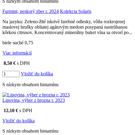
S nízkym obsahom histamínu
Furmint, neskorý zber r. 2024
Kolekcia Solaris
Na jazyku: Zeleno-žlté iskrivé farebné odlesky, vôňa rozkrojenej
maslovej hrušky obliatej agátovým medom posypaná nastrúhanou
kôrkou citrusov. Koncentrovaný minerálny buket vína sa otvorí po...
biele suché 0,75
Viac informácií
8,50 €
s DPH
Vložiť do košíka
S nízkym obsahom histamínu
Lipovina, výber z hrozna r. 2023
12,10 €
s DPH
Vložiť do košíka
S nízkym obsahom histamínu