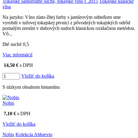
Tokajské samorodné suché, tokajské víno r. 2015
Tokajské klasické
vína
Na jazyku: Víno zlato-žltej farby s jantárovým odtieňom sme
vyrobili v tufovej tokajskej pivnici z pôvodných tokajských odrôd
pomalým zrením v dubových sudoch klasickou oxidačnou metódou.
Vô...
žlté suché 0,5
Viac informácií
14,50 €
s DPH
Vložiť do košíka
S nízkym obsahom histamínu
Nobis
7,10 €
s DPH
Vložiť do košíka
Nobis
Kolekcia Abbrevio