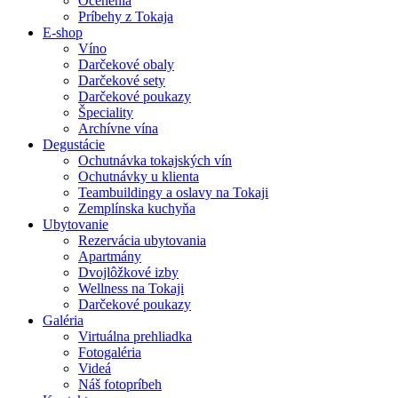
Ocenenia
Príbehy z Tokaja
E-shop
Víno
Darčekové obaly
Darčekové sety
Darčekové poukazy
Špeciality
Archívne vína
Degustácie
Ochutnávka tokajských vín
Ochutnávky u klienta
Teambuildingy a oslavy na Tokaji
Zemplínska kuchyňa
Ubytovanie
Rezervácia ubytovania
Apartmány
Dvojlôžkové izby
Wellness na Tokaji
Darčekové poukazy
Galéria
Virtuálna prehliadka
Fotogaléria
Videá
Náš fotopríbeh