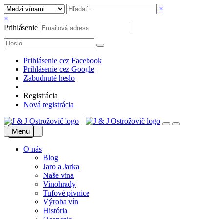
×
×
Prihlásenie
Prihlásenie cez Facebook
Prihlásenie cez Google
Zabudnuté heslo
Registrácia
Nová registrácia
Menu
O nás
Blog
Jaro a Jarka
Naše vína
Vinohrady
Tufové pivnice
Výroba vín
História