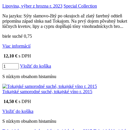
Lipovina, výber z hrozna r. 2023
Special Collection
Na jazyku: Sýty slamovo-žltý po okrajoch až zlatý farebný odtieň
pripomína západ slnka nad Tokajom. Na prvý dojem pôvabný buket
lúčnych kvetov, lipy a cypru dopĺňajú tóny vinohradníckych bro...
biele suché 0,75
Viac informácií
12,10 €
s DPH
Vložiť do košíka
S nízkym obsahom histamínu
Tokajské samorodné suché, tokajské víno r. 2015
14,50 €
s DPH
Vložiť do košíka
S nízkym obsahom histamínu