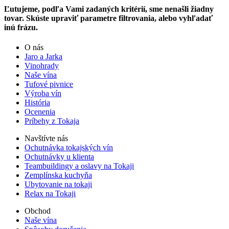
Ľutujeme, podľa Vami zadaných kritérií, sme nenašli žiadny
tovar. Skúste upraviť parametre filtrovania, alebo vyhľadať
inú frázu.
O nás
Jaro a Jarka
Vinohrady
Naše vína
Tufové pivnice
Výroba vín
História
Ocenenia
Príbehy z Tokaja
Navštívte nás
Ochutnávka tokajských vín
Ochutnávky u klienta
Teambuildingy a oslavy na Tokaji
Zemplínska kuchyňa
Ubytovanie na tokaji
Relax na Tokaji
Obchod
Naše vína