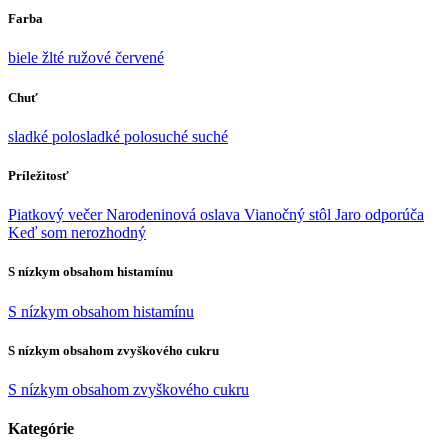
Farba
biele
žlté
ružové
červené
Chuť
sladké
polosladké
polosuché
suché
Príležitosť
Piatkový večer
Narodeninová oslava
Vianočný stôl
Jaro odporúča
Keď som nerozhodný
S nízkym obsahom histamínu
S nízkym obsahom histamínu
S nízkym obsahom zvyškového cukru
S nízkym obsahom zvyškového cukru
Kategórie