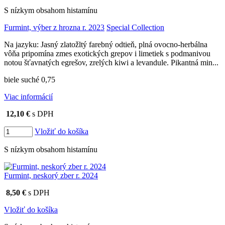
S nízkym obsahom histamínu
Furmint, výber z hrozna r. 2023
Special Collection
Na jazyku: Jasný zlatožltý farebný odtieň, plná ovocno-herbálna
vôňa pripomína zmes exotických grepov i limetiek s podmanivou
notou šťavnatých egrešov, zrelých kiwi a levandule. Pikantná min...
biele suché 0,75
Viac informácií
12,10 €
s DPH
Vložiť do košíka
S nízkym obsahom histamínu
Furmint, neskorý zber r. 2024
8,50 €
s DPH
Vložiť do košíka