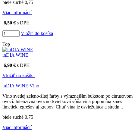
biele suché 0,75
Viac informácií
8,50 €
s DPH
Vložiť do košíka
Top
inDIA WINE
6,90 €
s DPH
Vložiť do košíka
inDIA WINE
Víno
Víno svetlej zeleno-žltej farby s výraznejším buketom po citrusovom
ovocí. Intenzívna ovocno-kvietková vôňa vína pripomína zmes
limetiek, egrešov aj grepov. Chuť vína je osviežujúca a stredn...
biele suché 0,75
Viac informácií