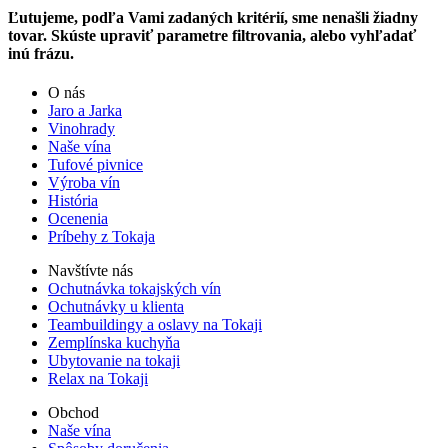
Ľutujeme, podľa Vami zadaných kritérií, sme nenašli žiadny
tovar. Skúste upraviť parametre filtrovania, alebo vyhľadať
inú frázu.
O nás
Jaro a Jarka
Vinohrady
Naše vína
Tufové pivnice
Výroba vín
História
Ocenenia
Príbehy z Tokaja
Navštívte nás
Ochutnávka tokajských vín
Ochutnávky u klienta
Teambuildingy a oslavy na Tokaji
Zemplínska kuchyňa
Ubytovanie na tokaji
Relax na Tokaji
Obchod
Naše vína