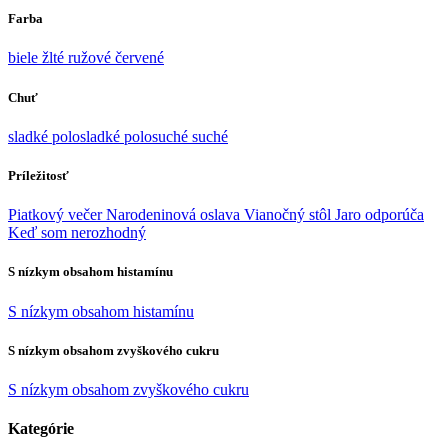
Farba
biele
žlté
ružové
červené
Chuť
sladké
polosladké
polosuché
suché
Príležitosť
Piatkový večer
Narodeninová oslava
Vianočný stôl
Jaro odporúča
Keď som nerozhodný
S nízkym obsahom histamínu
S nízkym obsahom histamínu
S nízkym obsahom zvyškového cukru
S nízkym obsahom zvyškového cukru
Kategórie