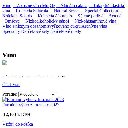
Víno
Akostné vína Motýle
Aktuálna akcia
Tokajské klasické
vína
Kolekcia Saturnia
Natural Sweet
Special Collection
Kolekcia Solaris
Kolekcia Abbrevio
Sýtené perlivé
Sýtené
Omšové
Nízkoalkoholický nápoj
Nízkohistamínové vína
Víno s nízkym obsahom zvyškového cukru
Archívne vína
Špeciality
Darčekové sety
Darčekové obaly
Víno
Víno so srdcom – už od roku 1990
Čítať viac
Firma Ostrožovič je najstaršou privátnou firmou na
slovenskom Tokaji.
Poradie:
Vyrábame kvalitné odrodové a výberové vína. Ako prví sme
Furmint, výber z hrozna r. 2023
priniesli na slovenský trh sólo spracované vína z tokajských odrôd
Furmint, Lipovina a Muškát žltý reduktívnou technológiou. Hrozno
12,10 €
s DPH
spracúvame najmodernejšími technológiami, vrátane riadenej
fermentácie.
Vložiť do košíka