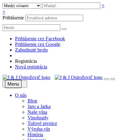
×
×
Prihlásenie
Prihlásenie cez Facebook
Prihlásenie cez Google
Zabudnuté heslo
Registrácia
Nová registrácia
Menu
O nás
Blog
Jaro a Jarka
Naše vína
Vinohrady
Tufové pivnice
Výroba vín
História