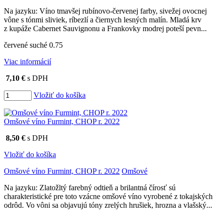
Na jazyku: Víno tmavšej rubínovo-červenej farby, sivežej ovocnej
vône s tónmi sliviek, ríbezlí a čiernych lesných malín. Mladá krv
z kupáže Cabernet Sauvignonu a Frankovky modrej poteší pevn...
červené suché 0.75
Viac informácií
7,10 €
s DPH
Vložiť do košíka
Omšové víno Furmint, CHOP r. 2022
8,50 €
s DPH
Vložiť do košíka
Omšové víno Furmint, CHOP r. 2022
Omšové
Na jazyku: Zlatožltý farebný odtieň a brilantná čírosť sú
charakteristické pre toto vzácne omšové víno vyrobené z tokajských
odrôd. Vo vôni sa objavujú tóny zrelých hrušiek, hrozna a vlašský...