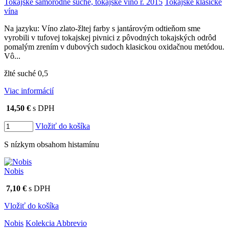
Tokajské samorodné suché, tokajské víno r. 2015
Tokajské klasické
vína
Na jazyku: Víno zlato-žltej farby s jantárovým odtieňom sme
vyrobili v tufovej tokajskej pivnici z pôvodných tokajských odrôd
pomalým zrením v dubových sudoch klasickou oxidačnou metódou.
Vô...
žlté suché 0,5
Viac informácií
14,50 €
s DPH
Vložiť do košíka
S nízkym obsahom histamínu
Nobis
7,10 €
s DPH
Vložiť do košíka
Nobis
Kolekcia Abbrevio