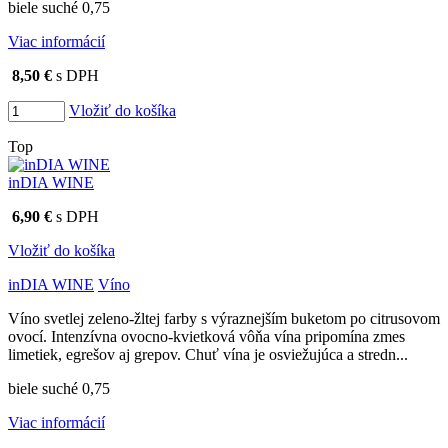
biele suché 0,75
Viac informácií
8,50 €
s DPH
Vložiť do košíka
Top
inDIA WINE
6,90 €
s DPH
Vložiť do košíka
inDIA WINE
Víno
Víno svetlej zeleno-žltej farby s výraznejším buketom po citrusovom
ovocí. Intenzívna ovocno-kvietková vôňa vína pripomína zmes
limetiek, egrešov aj grepov. Chuť vína je osviežujúca a stredn...
biele suché 0,75
Viac informácií