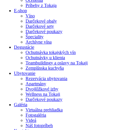
Ocenenia
Príbehy z Tokaja
E-shop
Víno
Darčekové obaly
Darčekové sety
Darčekové poukazy
Špeciality
Archívne vína
Degustácie
Ochutnávka tokajských vín
Ochutnávky u klienta
Teambuildingy a oslavy na Tokaji
Zemplínska kuchyňa
Ubytovanie
Rezervácia ubytovania
Apartmány
Dvojlôžkové izby
Wellness na Tokaji
Darčekové poukazy
Galéria
Virtuálna prehliadka
Fotogaléria
Videá
Náš fotopríbeh