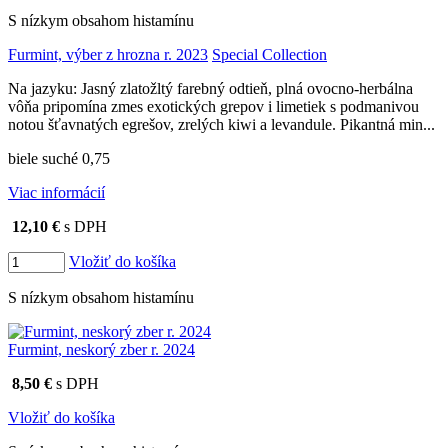
S nízkym obsahom histamínu
Furmint, výber z hrozna r. 2023
Special Collection
Na jazyku: Jasný zlatožltý farebný odtieň, plná ovocno-herbálna
vôňa pripomína zmes exotických grepov i limetiek s podmanivou
notou šťavnatých egrešov, zrelých kiwi a levandule. Pikantná min...
biele suché 0,75
Viac informácií
12,10 €
s DPH
Vložiť do košíka
S nízkym obsahom histamínu
Furmint, neskorý zber r. 2024
8,50 €
s DPH
Vložiť do košíka