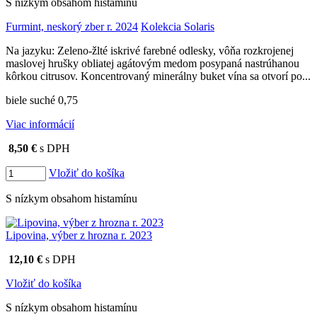
S nízkym obsahom histamínu
Furmint, neskorý zber r. 2024
Kolekcia Solaris
Na jazyku: Zeleno-žlté iskrivé farebné odlesky, vôňa rozkrojenej
maslovej hrušky obliatej agátovým medom posypaná nastrúhanou
kôrkou citrusov. Koncentrovaný minerálny buket vína sa otvorí po...
biele suché 0,75
Viac informácií
8,50 €
s DPH
Vložiť do košíka
S nízkym obsahom histamínu
Lipovina, výber z hrozna r. 2023
12,10 €
s DPH
Vložiť do košíka
S nízkym obsahom histamínu