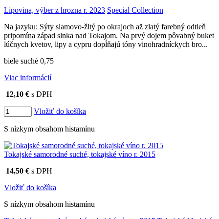
Lipovina, výber z hrozna r. 2023
Special Collection
Na jazyku: Sýty slamovo-žltý po okrajoch až zlatý farebný odtieň
pripomína západ slnka nad Tokajom. Na prvý dojem pôvabný buket
lúčnych kvetov, lipy a cypru dopĺňajú tóny vinohradníckych bro...
biele suché 0,75
Viac informácií
12,10 €
s DPH
Vložiť do košíka
S nízkym obsahom histamínu
Tokajské samorodné suché, tokajské víno r. 2015
14,50 €
s DPH
Vložiť do košíka
S nízkym obsahom histamínu