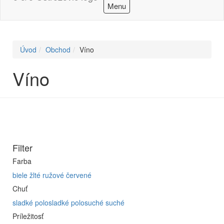
Menu
Úvod
Obchod
Víno
Víno
Filter
Farba
biele
žlté
ružové
červené
Chuť
sladké
polosladké
polosuché
suché
Príležitosť