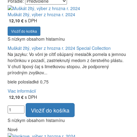
Poradie:
Vyrábame kvalitné odrodové a výberové vína. Ako prví sme
priniesli na slovenský trh sólo spracované vína z tokajských
Muškát žltý, výber z hrozna r. 2024
odrôd Furmint, Lipovina a Muškát žltý reduktívnou
12,10 €
s DPH
technológiou. Hrozno spracúvame najmodernejšími
Vložiť do košíka
technológiami, vrátane riadenej fermentácie.
S nízkym obsahom histamínu
Muškát žltý, výber z hrozna r. 2024
Special Collection
Na jazyku: Vo vôni je cítiť ošúpaný mesiačik pomela s jemnou
horčinkou v pozadí, zastrieknutý medom z čerstvého plástu.
V chutí lipový čaj s limetkovou stopou. Je podporený
prírodným zvyškov...
biele polosladké 0,75
Viac informácií
12,10 €
s DPH
Vložiť do košíka
S nízkym obsahom histamínu
Nové