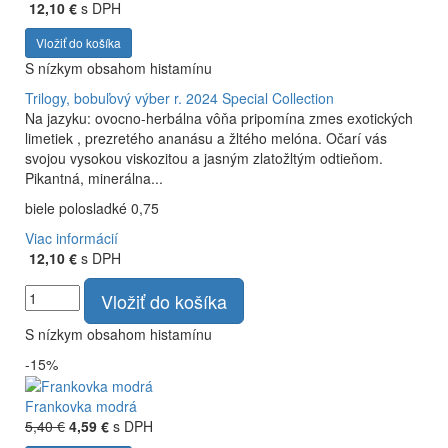
12,10 €
s DPH
Vložiť do košíka
S nízkym obsahom histamínu
Trilogy, bobuľový výber r. 2024
Special Collection
Na jazyku: ovocno-herbálna vôňa pripomína zmes exotických
limetiek , prezretého ananásu a žltého melóna. Očarí vás
svojou vysokou viskozitou a jasným zlatožltým odtieňom.
Pikantná, minerálna...
biele polosladké 0,75
Viac informácií
12,10 €
s DPH
Vložiť do košíka
S nízkym obsahom histamínu
-15%
Frankovka modrá
5,40 €
4,59 €
s DPH