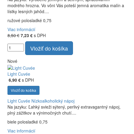
modrého hrozna. Vo vôni Vás poteší jemná aromatika malín a
lístky lesných jahôd....
ružové polosladké 0,75
Viac informácií
8,50 €
7,23 €
s DPH
Vložiť do košíka
Nové
Light Cuvée
6,90 €
s DPH
Vložiť do košíka
Light Cuvée
Nízkoalkoholický nápoj
Na jazyku: Ľahký svieži sýtený, perlivý extravagantný nápoj,
plný zážitkov a výnimočných chutí....
biele polosladké 0,75
Viac informácií