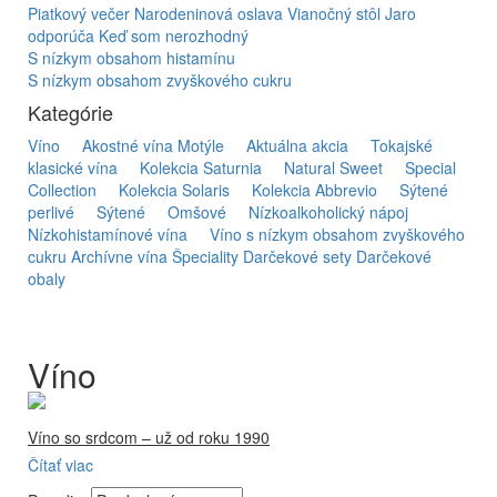
Piatkový večer
Narodeninová oslava
Vianočný stôl
Jaro
odporúča
Keď som nerozhodný
S nízkym obsahom histamínu
S nízkym obsahom zvyškového cukru
Kategórie
Víno
Akostné vína Motýle
Aktuálna akcia
Tokajské
klasické vína
Kolekcia Saturnia
Natural Sweet
Special
Collection
Kolekcia Solaris
Kolekcia Abbrevio
Sýtené
perlivé
Sýtené
Omšové
Nízkoalkoholický nápoj
Nízkohistamínové vína
Víno s nízkym obsahom zvyškového
cukru
Archívne vína
Špeciality
Darčekové sety
Darčekové
obaly
Víno
Víno so srdcom – už od roku 1990
Čítať viac
Firma Ostrožovič je najstaršou privátnou firmou na
slovenskom Tokaji.