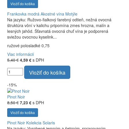
Vložiť do košíka
Frankovka modrá
Akostné vína Motýle
Na jazyku: Ružovo-fialkový farebný odtieň, nežná ovocná
štruktúra vôní v kalichu pripomína zmes hrozna, malín a
lesných jahôd. Šťavnatá ovocná chuť vína je podporená
sviežou ovocnou kyselink...
ružové polosladké 0,75
Viac informácií
5,40 €
4,59 €
s DPH
Vložiť do košíka
-15%
Pinot Noir
8,50 €
7,23 €
s DPH
Vložiť do košíka
Pinot Noir
Kolekcia Solaris
Na jazyku: Vyrobené jemným a šetrným, spracovaním