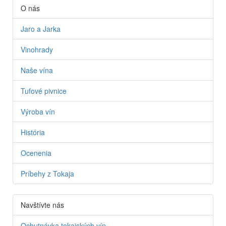
O nás
Jaro a Jarka
Vinohrady
Naše vína
Tufové pivnice
Výroba vín
História
Ocenenia
Príbehy z Tokaja
Navštívte nás
Ochutnávka tokajských vín