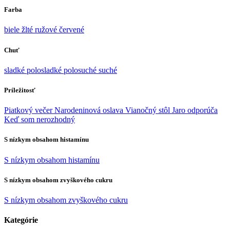
Farba
biele
žlté
ružové
červené
Chuť
sladké
polosladké
polosuché
suché
Príležitosť
Piatkový večer
Narodeninová oslava
Vianočný stôl
Jaro odporúča
Keď som nerozhodný
S nízkym obsahom histamínu
S nízkym obsahom histamínu
S nízkym obsahom zvyškového cukru
S nízkym obsahom zvyškového cukru
Kategórie