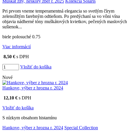
Muškát žltý, neskorý zber r. 2025
Kolekcia Solaris
Pri prvom vneme temperamentná elegancia so svetlým čírym
zelenožltým farebným odtieňom. Po predýchaní sa vo vôni vína
objavia nádherné tóny muškátových kvietkov, pečených maslových
sušienok...
biele polosuché 0.75
Viac informácií
8,50 €
s DPH
Vložiť do košíka
Nové
Hankove, výber z hrozna r. 2024
12,10 €
s DPH
Vložiť do košíka
S nízkym obsahom histamínu
Hankove, výber z hrozna r. 2024
Special Collection