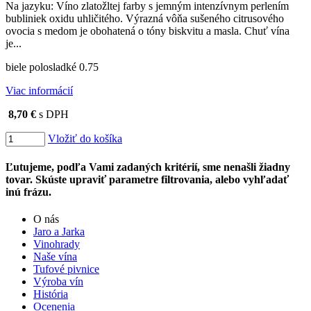
Na jazyku: Víno zlatožltej farby s jemným intenzívnym perlením
bubliniek oxidu uhličitého. Výrazná vôňa sušeného citrusového
ovocia s medom je obohatená o tóny biskvitu a masla. Chuť vína
je...
biele polosladké 0.75
Viac informácií
8,70 €
s DPH
Vložiť do košíka
Ľutujeme, podľa Vami zadaných kritérií, sme nenašli žiadny
tovar. Skúste upraviť parametre filtrovania, alebo vyhľadať
inú frázu.
O nás
Jaro a Jarka
Vinohrady
Naše vína
Tufové pivnice
Výroba vín
História
Ocenenia