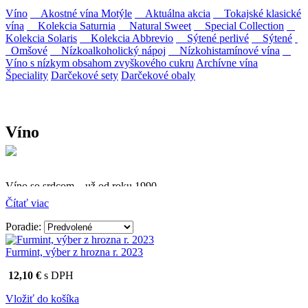
Víno
Akostné vína Motýle
Aktuálna akcia
Tokajské klasické
vína
Kolekcia Saturnia
Natural Sweet
Special Collection
Kolekcia Solaris
Kolekcia Abbrevio
Sýtené perlivé
Sýtené
Omšové
Nízkoalkoholický nápoj
Nízkohistamínové vína
Víno s nízkym obsahom zvyškového cukru
Archívne vína
Špeciality
Darčekové sety
Darčekové obaly
Víno
Víno so srdcom – už od roku 1990
Čítať viac
Firma Ostrožovič je najstaršou privátnou firmou na
slovenskom Tokaji.
Poradie:
Vyrábame kvalitné odrodové a výberové vína. Ako prví sme
Furmint, výber z hrozna r. 2023
priniesli na slovenský trh sólo spracované vína z tokajských odrôd
Furmint, Lipovina a Muškát žltý reduktívnou technológiou. Hrozno
12,10 €
s DPH
spracúvame najmodernejšími technológiami, vrátane riadenej
fermentácie.
Vložiť do košíka