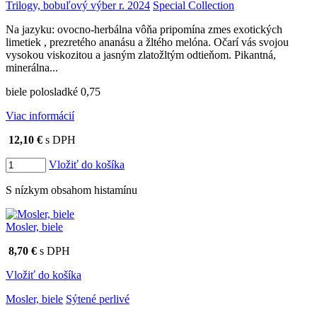
Trilogy, bobuľový výber r. 2024
Special Collection
Na jazyku: ovocno-herbálna vôňa pripomína zmes exotických
limetiek , prezretého ananásu a žltého melóna. Očarí vás svojou
vysokou viskozitou a jasným zlatožltým odtieňom. Pikantná,
minerálna...
biele polosladké 0,75
Viac informácií
12,10 €
s DPH
Vložiť do košíka
S nízkym obsahom histamínu
Mosler, biele
8,70 €
s DPH
Vložiť do košíka
Mosler, biele
Sýtené perlivé