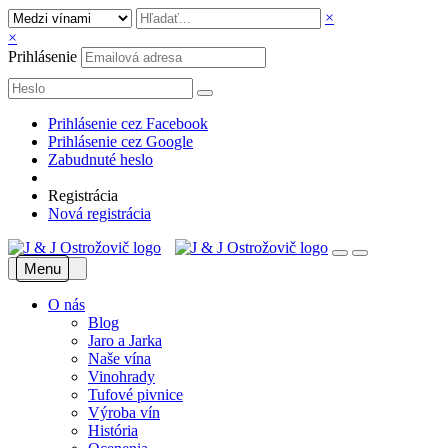
×
×
Prihlásenie
Prihlásenie cez Facebook
Prihlásenie cez Google
Zabudnuté heslo
Registrácia
Nová registrácia
Menu
O nás
Blog
Jaro a Jarka
Naše vína
Vinohrady
Tufové pivnice
Výroba vín
História