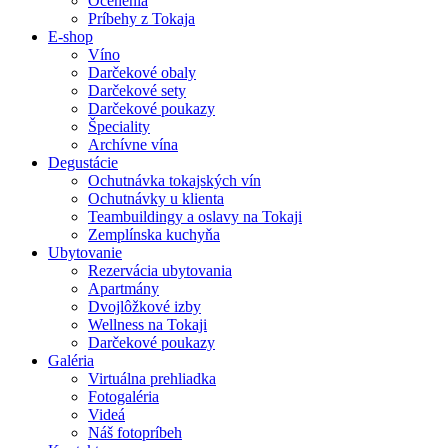
Ocenenia
Príbehy z Tokaja
E-shop
Víno
Darčekové obaly
Darčekové sety
Darčekové poukazy
Špeciality
Archívne vína
Degustácie
Ochutnávka tokajských vín
Ochutnávky u klienta
Teambuildingy a oslavy na Tokaji
Zemplínska kuchyňa
Ubytovanie
Rezervácia ubytovania
Apartmány
Dvojlôžkové izby
Wellness na Tokaji
Darčekové poukazy
Galéria
Virtuálna prehliadka
Fotogaléria
Videá
Náš fotopríbeh