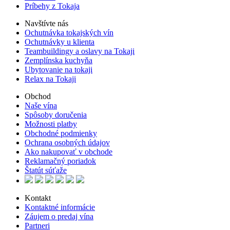
Príbehy z Tokaja
Navštívte nás
Ochutnávka tokajských vín
Ochutnávky u klienta
Teambuildingy a oslavy na Tokaji
Zemplínska kuchyňa
Ubytovanie na tokaji
Relax na Tokaji
Obchod
Naše vína
Spôsoby doručenia
Možnosti platby
Obchodné podmienky
Ochrana osobných údajov
Ako nakupovať v obchode
Reklamačný poriadok
Štatút súťaže
Kontakt
Kontaktné informácie
Záujem o predaj vína
Partneri