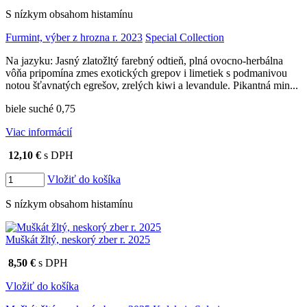
S nízkym obsahom histamínu
Furmint, výber z hrozna r. 2023
Special Collection
Na jazyku: Jasný zlatožltý farebný odtieň, plná ovocno-herbálna
vôňa pripomína zmes exotických grepov i limetiek s podmanivou
notou šťavnatých egrešov, zrelých kiwi a levandule. Pikantná min...
biele suché 0,75
Viac informácií
12,10 €
s DPH
Vložiť do košíka
S nízkym obsahom histamínu
Muškát žltý, neskorý zber r. 2025
8,50 €
s DPH
Vložiť do košíka