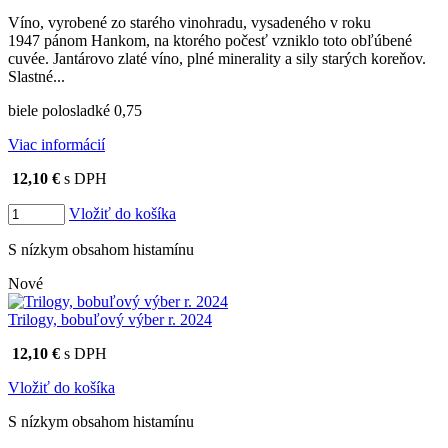
Víno, vyrobené zo starého vinohradu, vysadeného v roku
1947 pánom Hankom, na ktorého počesť vzniklo toto obľúbené
cuvée. Jantárovo zlaté víno, plné minerality a sily starých koreňov.
Slastné...
biele polosladké 0,75
Viac informácií
12,10 €
s DPH
Vložiť do košíka
S nízkym obsahom histamínu
Nové
Trilogy, bobuľový výber r. 2024
12,10 €
s DPH
Vložiť do košíka
S nízkym obsahom histamínu