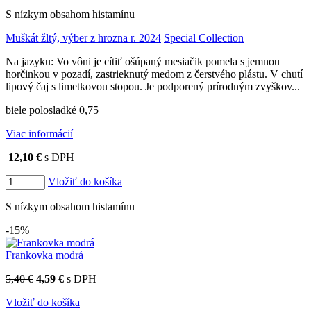
S nízkym obsahom histamínu
Muškát žltý, výber z hrozna r. 2024
Special Collection
Na jazyku: Vo vôni je cítiť ošúpaný mesiačik pomela s jemnou
horčinkou v pozadí, zastrieknutý medom z čerstvého plástu. V chutí
lipový čaj s limetkovou stopou. Je podporený prírodným zvyškov...
biele polosladké 0,75
Viac informácií
12,10 €
s DPH
Vložiť do košíka
S nízkym obsahom histamínu
-15%
Frankovka modrá
5,40 €
4,59 €
s DPH
Vložiť do košíka