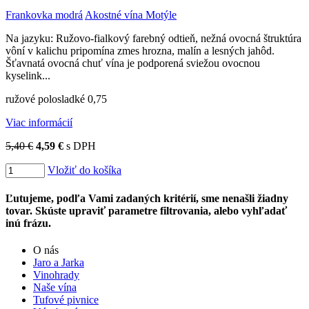
Frankovka modrá
Akostné vína Motýle
Na jazyku: Ružovo-fialkový farebný odtieň, nežná ovocná štruktúra
vôní v kalichu pripomína zmes hrozna, malín a lesných jahôd.
Šťavnatá ovocná chuť vína je podporená sviežou ovocnou
kyselink...
ružové polosladké 0,75
Viac informácií
5,40 €
4,59 €
s DPH
Vložiť do košíka
Ľutujeme, podľa Vami zadaných kritérií, sme nenašli žiadny
tovar. Skúste upraviť parametre filtrovania, alebo vyhľadať
inú frázu.
O nás
Jaro a Jarka
Vinohrady
Naše vína
Tufové pivnice