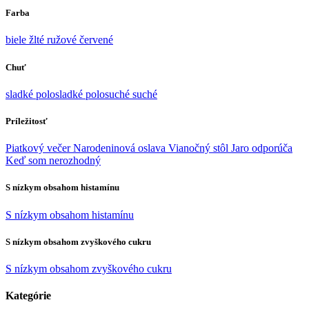
Farba
biele
žlté
ružové
červené
Chuť
sladké
polosladké
polosuché
suché
Príležitosť
Piatkový večer
Narodeninová oslava
Vianočný stôl
Jaro odporúča
Keď som nerozhodný
S nízkym obsahom histamínu
S nízkym obsahom histamínu
S nízkym obsahom zvyškového cukru
S nízkym obsahom zvyškového cukru
Kategórie