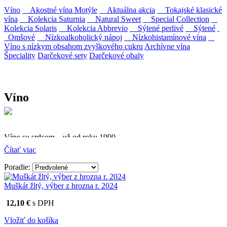
Víno
Akostné vína Motýle
Aktuálna akcia
Tokajské klasické
vína
Kolekcia Saturnia
Natural Sweet
Special Collection
Kolekcia Solaris
Kolekcia Abbrevio
Sýtené perlivé
Sýtené
Omšové
Nízkoalkoholický nápoj
Nízkohistamínové vína
Víno s nízkym obsahom zvyškového cukru
Archívne vína
Špeciality
Darčekové sety
Darčekové obaly
Víno
Víno so srdcom – už od roku 1990
Čítať viac
Firma Ostrožovič je najstaršou privátnou firmou na
slovenskom Tokaji.
Poradie:
Vyrábame kvalitné odrodové a výberové vína. Ako prví sme
Muškát žltý, výber z hrozna r. 2024
priniesli na slovenský trh sólo spracované vína z tokajských odrôd
Furmint, Lipovina a Muškát žltý reduktívnou technológiou. Hrozno
12,10 €
s DPH
spracúvame najmodernejšími technológiami, vrátane riadenej
fermentácie.
Vložiť do košíka