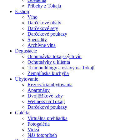
Ocenenia
Príbehy z Tokaja
E-shop
Víno
Darčekové obaly
Darčekové sety
Darčekové poukazy
Špeciality
Archívne vína
Degustácie
Ochutnávka tokajských vín
Ochutnávky u klienta
Teambuildingy a oslavy na Tokaji
Zemplínska kuchyňa
Ubytovanie
Rezervácia ubytovania
Apartmány
Dvojlôžkové izby
Wellness na Tokaji
Darčekové poukazy
Galéria
Virtuálna prehliadka
Fotogaléria
Videá
Náš fotopríbeh