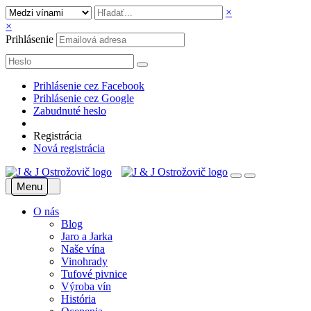
×
×
Prihlásenie
Prihlásenie cez Facebook
Prihlásenie cez Google
Zabudnuté heslo
Registrácia
Nová registrácia
Menu
O nás
Blog
Jaro a Jarka
Naše vína
Vinohrady
Tufové pivnice
Výroba vín
História