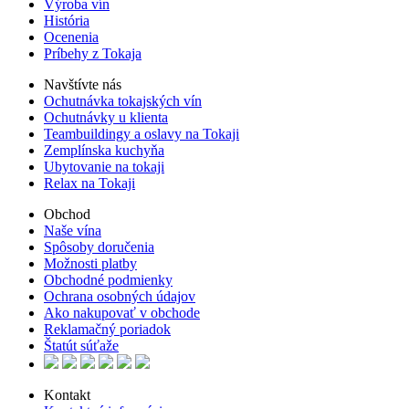
Výroba vín
História
Ocenenia
Príbehy z Tokaja
Navštívte nás
Ochutnávka tokajských vín
Ochutnávky u klienta
Teambuildingy a oslavy na Tokaji
Zemplínska kuchyňa
Ubytovanie na tokaji
Relax na Tokaji
Obchod
Naše vína
Spôsoby doručenia
Možnosti platby
Obchodné podmienky
Ochrana osobných údajov
Ako nakupovať v obchode
Reklamačný poriadok
Štatút súťaže
Kontakt