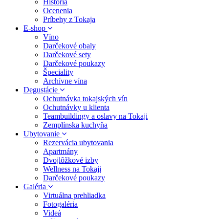
História
Ocenenia
Príbehy z Tokaja
E-shop
Víno
Darčekové obaly
Darčekové sety
Darčekové poukazy
Špeciality
Archívne vína
Degustácie
Ochutnávka tokajských vín
Ochutnávky u klienta
Teambuildingy a oslavy na Tokaji
Zemplínska kuchyňa
Ubytovanie
Rezervácia ubytovania
Apartmány
Dvojlôžkové izby
Wellness na Tokaji
Darčekové poukazy
Galéria
Virtuálna prehliadka
Fotogaléria
Videá