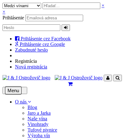
×
×
Prihlásenie
Prihlásenie cez Facebook
Prihlásenie cez Google
Zabudnuté heslo
Registrácia
Nová registrácia
Menu
O nás
Blog
Jaro a Jarka
Naše vína
Vinohrady
Tufové pivnice
Výroba vín