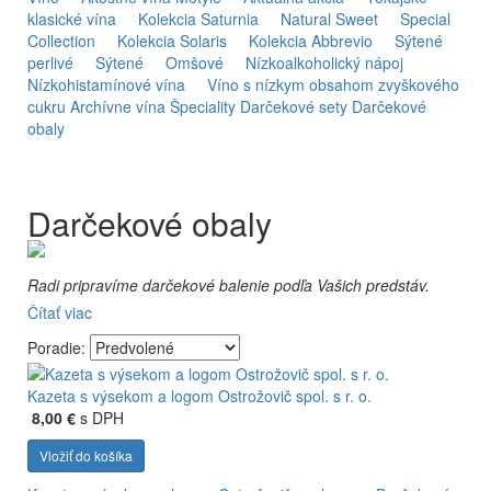
klasické vína
Kolekcia Saturnia
Natural Sweet
Special
Collection
Kolekcia Solaris
Kolekcia Abbrevio
Sýtené
perlivé
Sýtené
Omšové
Nízkoalkoholický nápoj
Nízkohistamínové vína
Víno s nízkym obsahom zvyškového
cukru
Archívne vína
Špeciality
Darčekové sety
Darčekové
obaly
Darčekové obaly
Radi pripravíme darčekové balenie podľa Vašich predstáv.
Vaše logo alebo balenie? Vyrobíme Vám
visačku,
Čítať viac
samolepku, pergamen, čokoládovú pralinku…
Poradie:
Cena je individuálna podľa požiadavky, počtu kusov, materiálu,
farieb…
Kazeta s výsekom a logom Ostrožovič spol. s r. o.
Prázdne darčekové obaly sú samostatne nepredajné, len
8,00 €
s DPH
s vínami Ostrožovič.
Ceny obalov sú bez vín.
Vložiť do košíka