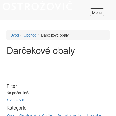
Menu
Úvod
Obchod
Darčekové obaly
Darčekové obaly
Filter
Na počet fliaš
1
2
3
4
5
6
Kategórie
Víno
Akostné vína Motýle
Aktuálna akcia
Tokajské