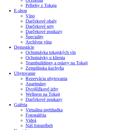
Ocenenia
Príbehy z Tokaja
E-shop
Víno
Darčekové obaly
Darčekové sety
Darčekové poukazy
Špeciality
Archívne vína
Degustácie
Ochutnávka tokajských vín
Ochutnávky u klienta
Teambuildingy a oslavy na Tokaji
Zemplínska kuchyňa
Ubytovanie
Rezervácia ubytovania
Apartmány
Dvojlôžkové izby
Wellness na Tokaji
Darčekové poukazy
Galéria
Virtuálna prehliadka
Fotogaléria
Videá
Náš fotopríbeh