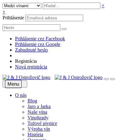
×
×
Prihlásenie
Prihlásenie cez Facebook
Prihlásenie cez Google
Zabudnuté heslo
Registrácia
Nová registrácia
Menu
O nás
Blog
Jaro a Jarka
Naše vína
Vinohrady
Tufové pivnice
Výroba vín
História