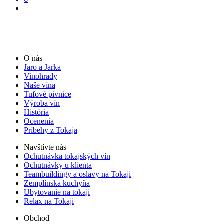
O nás
Jaro a Jarka
Vinohrady
Naše vína
Tufové pivnice
Výroba vín
História
Ocenenia
Príbehy z Tokaja
Navštívte nás
Ochutnávka tokajských vín
Ochutnávky u klienta
Teambuildingy a oslavy na Tokaji
Zemplínska kuchyňa
Ubytovanie na tokaji
Relax na Tokaji
Obchod