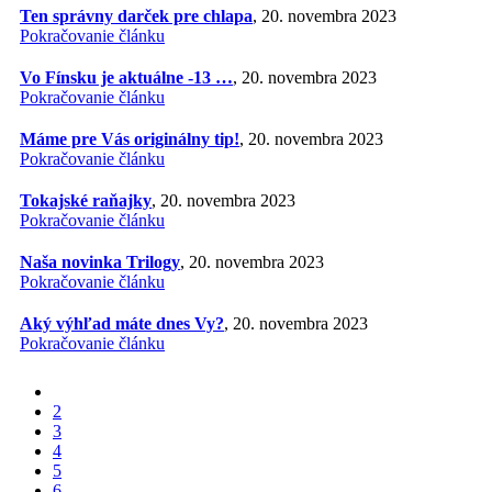
Ten správny darček pre chlapa
, 20. novembra 2023
Pokračovanie článku
Vo Fínsku je aktuálne -13 …
, 20. novembra 2023
Pokračovanie článku
Máme pre Vás originálny tip!
, 20. novembra 2023
Pokračovanie článku
Tokajské raňajky
, 20. novembra 2023
Pokračovanie článku
Naša novinka Trilogy
, 20. novembra 2023
Pokračovanie článku
Aký výhľad máte dnes Vy?
, 20. novembra 2023
Pokračovanie článku
2
3
4
5
6