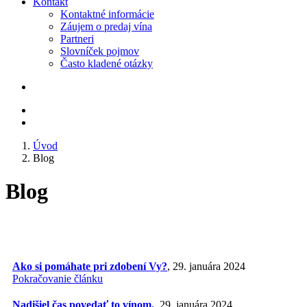
Kontakt
Kontaktné informácie
Záujem o predaj vína
Partneri
Slovníček pojmov
Často kladené otázky
Úvod
Blog
Blog
Ako si pomáhate pri zdobení Vy?
, 29. januára 2024
Pokračovanie článku
Nadišiel čas povedať to vínom.
, 29. januára 2024