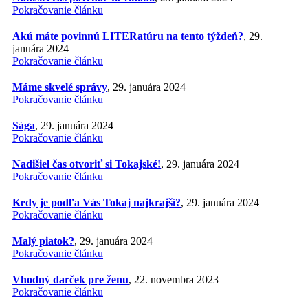
Pokračovanie článku
Akú máte povinnú LITERatúru na tento týždeň?
, 29.
januára 2024
Pokračovanie článku
Máme skvelé správy
, 29. januára 2024
Pokračovanie článku
Sága
, 29. januára 2024
Pokračovanie článku
Nadišiel čas otvoriť si Tokajské!
, 29. januára 2024
Pokračovanie článku
Kedy je podľa Vás Tokaj najkrajší?
, 29. januára 2024
Pokračovanie článku
Malý piatok?
, 29. januára 2024
Pokračovanie článku
Vhodný darček pre ženu
, 22. novembra 2023
Pokračovanie článku